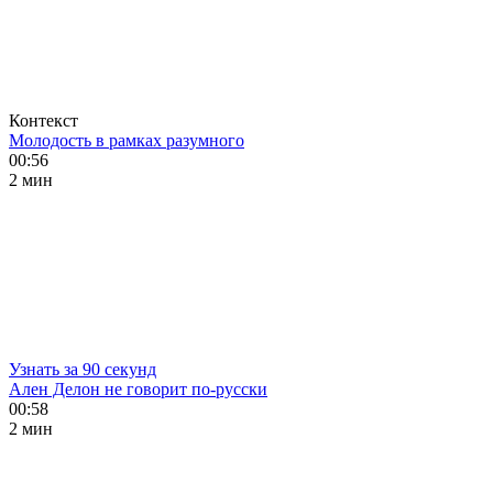
Контекст
Молодость в рамках разумного
00:56
2 мин
Узнать за 90 секунд
Ален Делон не говорит по-русски
00:58
2 мин