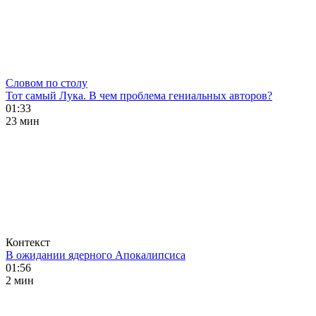
Словом по столу
Тот самый Лука. В чем проблема гениальных авторов?
01:33
23 мин
Контекст
В ожидании ядерного Апокалипсиса
01:56
2 мин