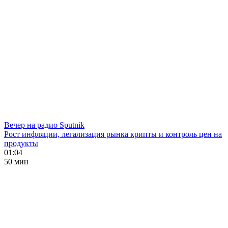
Вечер на радио Sputnik
Рост инфляции, легализация рынка крипты и контроль цен на
продукты
01:04
50 мин