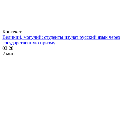
Контекст
Великий, могучий: студенты изучат русский язык через
государственную призму
03:28
2 мин