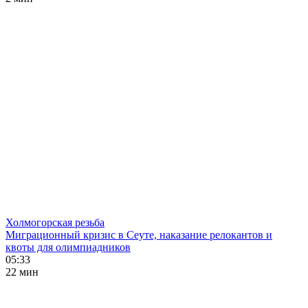
Холмогорская резьба
Миграционный кризис в Сеуте, наказание релокантов и
квоты для олимпиадников
05:33
22 мин