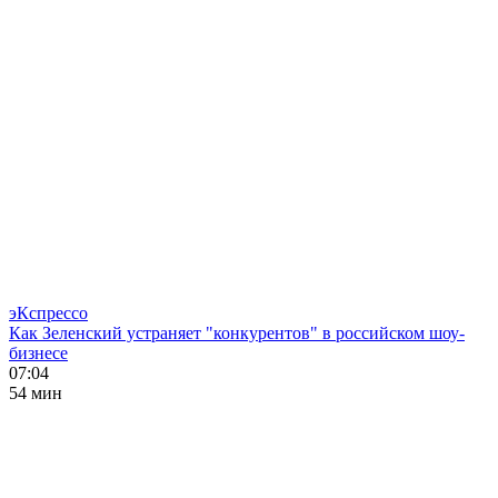
эКспрессо
Как Зеленский устраняет "конкурентов" в российском шоу-
бизнесе
07:04
54 мин