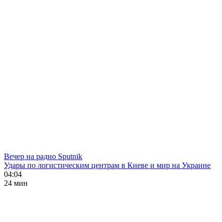
Вечер на радио Sputnik
Удары по логистическим центрам в Киеве и мир на Украине
04:04
24 мин