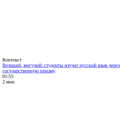
Контекст
Великий, могучий: студенты изучат русский язык через
государственную призму
01:55
2 мин