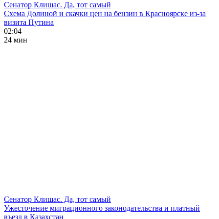
Сенатор Клишас. Да, тот самый
Схема Долиной и скачки цен на бензин в Красноярске из-за
визита Путина
02:04
24 мин
Сенатор Клишас. Да, тот самый
Ужесточение миграционного законодательства и платный
въезд в Казахстан