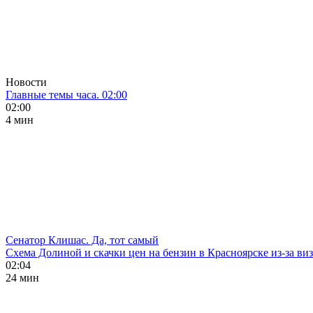
Новости
Главные темы часа. 02:00
02:00
4 мин
Сенатор Клишас. Да, тот самый
Схема Долиной и скачки цен на бензин в Красноярске из-за ви
02:04
24 мин