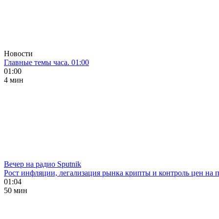
Новости
Главные темы часа. 01:00
01:00
4 мин
Вечер на радио Sputnik
Рост инфляции, легализация рынка крипты и контроль цен на 
01:04
50 мин