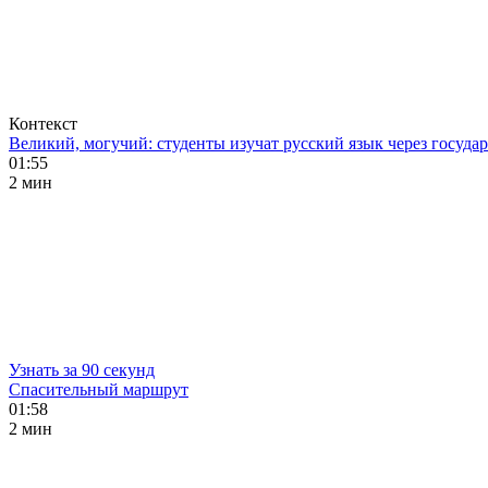
Контекст
Великий, могучий: студенты изучат русский язык через госуд
01:55
2 мин
Узнать за 90 секунд
Спасительный маршрут
01:58
2 мин