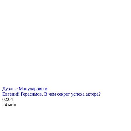
Дуэль с Манучаровым
Евгений Герасимов. В чем секрет успеха актера?
02:04
24 мин