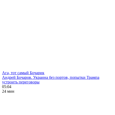
Ага, тот самый Бочарик
Андрей Бочаров. Украина без портов, попытки Трампа
устроить переговоры
05:04
24 мин