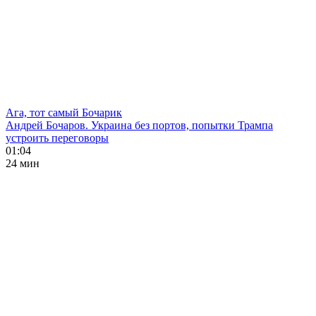
Ага, тот самый Бочарик
Андрей Бочаров. Украина без портов, попытки Трампа
устроить переговоры
01:04
24 мин