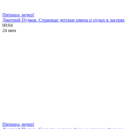
Пятница, вечер!
Дмитрий Пучков. Странные детские имена и отдых в лагерях
00:04
24 мин
Пятница, вечер!