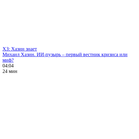
ХЗ: Хазин знает
Михаил Хазин. ИИ-пузырь – первый вестник кризиса или
миф?
04:04
24 мин