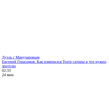
Дуэль с Манучаровым
Евгений Герасимов. Как изменился Театр сатиры и что нужно
зрителю
02:33
24 мин