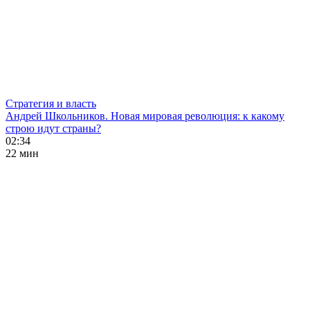
Стратегия и власть
Андрей Школьников. Новая мировая революция: к какому
строю идут страны?
02:34
22 мин