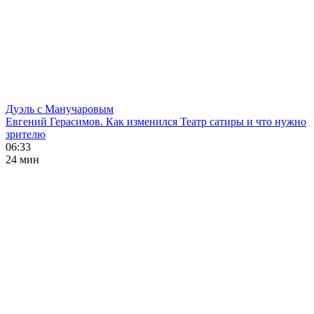
Дуэль с Манучаровым
Евгений Герасимов. Как изменился Театр сатиры и что нужно
зрителю
06:33
24 мин