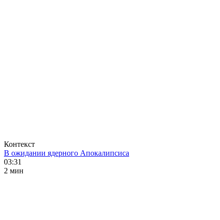
Контекст
В ожидании ядерного Апокалипсиса
03:31
2 мин