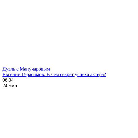
Дуэль с Манучаровым
Евгений Герасимов. В чем секрет успеха актера?
06:04
24 мин