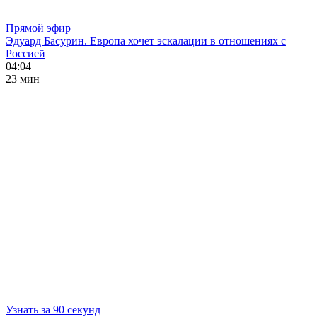
Прямой эфир
Эдуард Басурин. Европа хочет эскалации в отношениях с
Россией
04:04
23 мин
Узнать за 90 секунд