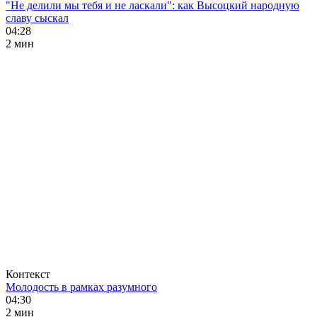
"Не делили мы тебя и не ласкали": как Высоцкий народную
славу сыскал
04:28
2 мин
Контекст
Молодость в рамках разумного
04:30
2 мин