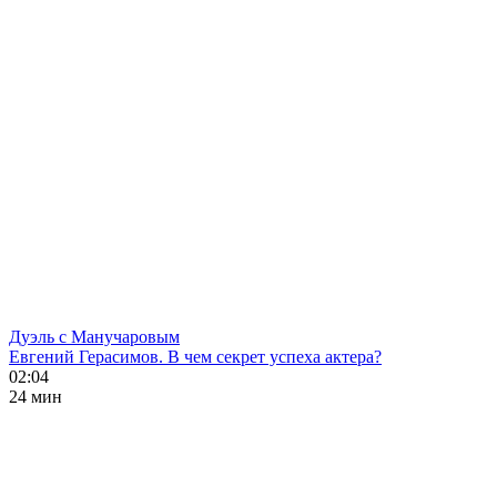
Дуэль с Манучаровым
Евгений Герасимов. В чем секрет успеха актера?
02:04
24 мин