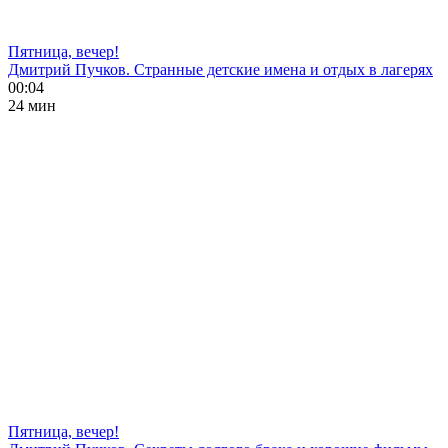
Пятница, вечер!
Дмитрий Пучков. Странные детские имена и отдых в лагерях
00:04
24 мин
Пятница, вечер!