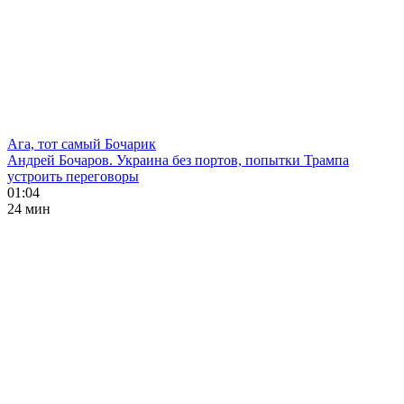
Ага, тот самый Бочарик
Андрей Бочаров. Украина без портов, попытки Трампа
устроить переговоры
01:04
24 мин