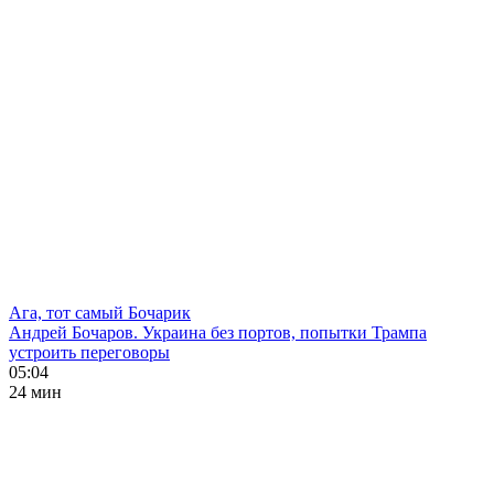
Ага, тот самый Бочарик
Андрей Бочаров. Украина без портов, попытки Трампа
устроить переговоры
05:04
24 мин