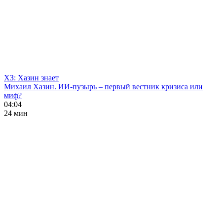
ХЗ: Хазин знает
Михаил Хазин. ИИ-пузырь – первый вестник кризиса или
миф?
04:04
24 мин