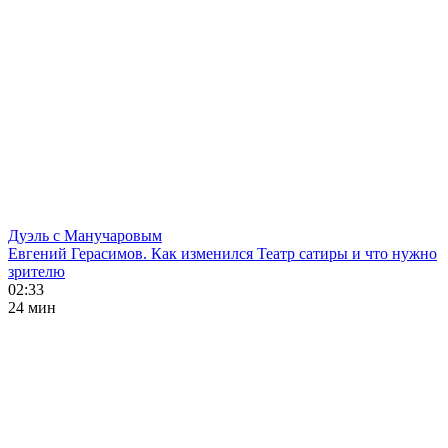
Дуэль с Манучаровым
Евгений Герасимов. Как изменился Театр сатиры и что нужно
зрителю
02:33
24 мин