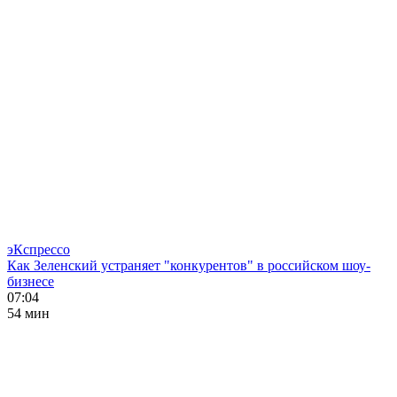
эКспрессо
Как Зеленский устраняет "конкурентов" в российском шоу-
бизнесе
07:04
54 мин