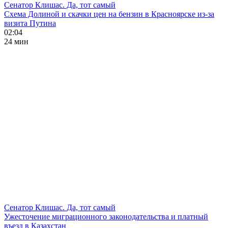
Сенатор Клишас. Да, тот самый
Схема Долиной и скачки цен на бензин в Красноярске из-за
визита Путина
02:04
24 мин
Сенатор Клишас. Да, тот самый
Ужесточение миграционного законодательства и платный
въезд в Казахстан