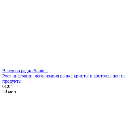
Вечер на радио Sputnik
Рост инфляции, легализация рынка крипты и контроль цен на
продукты
01:04
50 мин