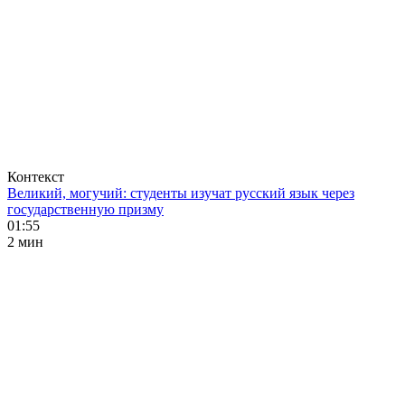
Контекст
Великий, могучий: студенты изучат русский язык через
государственную призму
01:55
2 мин