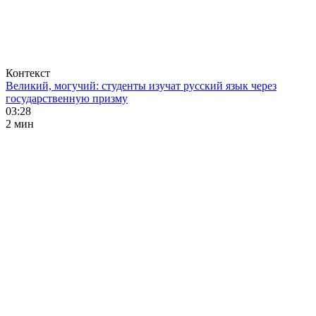
Контекст
Великий, могучий: студенты изучат русский язык через
государственную призму
03:28
2 мин