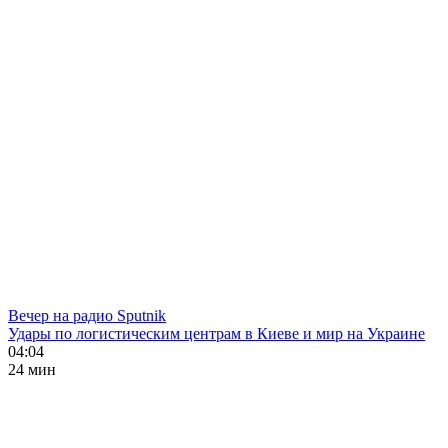
Вечер на радио Sputnik
Удары по логистическим центрам в Киеве и мир на Украине
04:04
24 мин