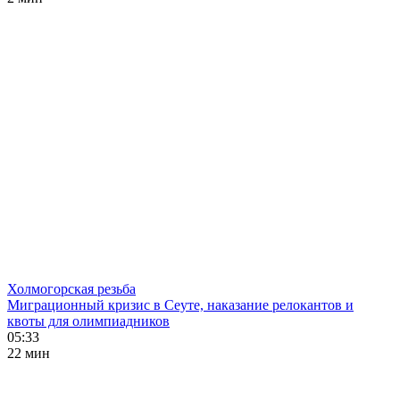
Холмогорская резьба
Миграционный кризис в Сеуте, наказание релокантов и
квоты для олимпиадников
05:33
22 мин