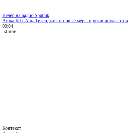
Вечер на радио Sputnik
Атака БПЛА на Геленджик и новые меры против иноагентов
00:04
50 мин
Контекст