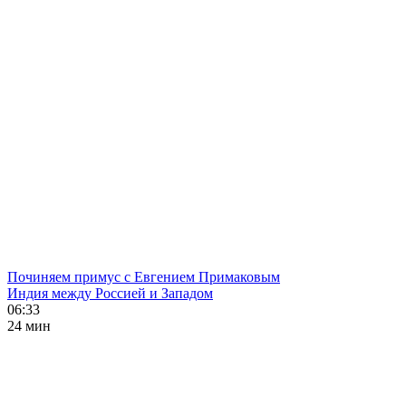
Починяем примус с Евгением Примаковым
Индия между Россией и Западом
06:33
24 мин