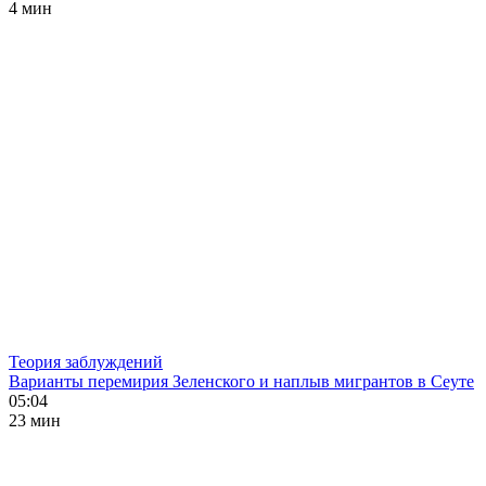
4 мин
Теория заблуждений
Варианты перемирия Зеленского и наплыв мигрантов в Сеуте
05:04
23 мин