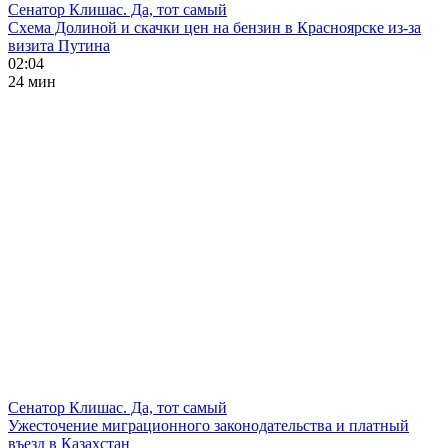
Сенатор Клишас. Да, тот самый
Схема Долиной и скачки цен на бензин в Красноярске из-за
визита Путина
02:04
24 мин
Сенатор Клишас. Да, тот самый
Ужесточение миграционного законодательства и платный
въезд в Казахстан