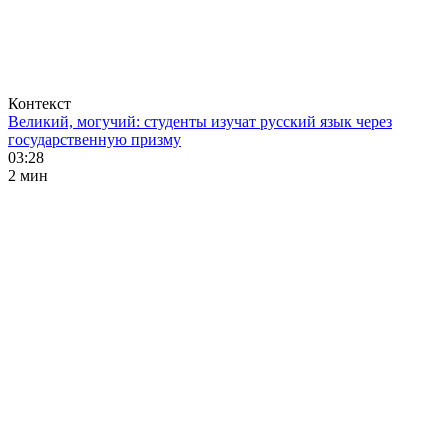
Контекст
Великий, могучий: студенты изучат русский язык через
государственную призму
03:28
2 мин