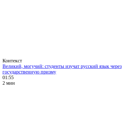
Контекст
Великий, могучий: студенты изучат русский язык через
государственную призму
01:55
2 мин