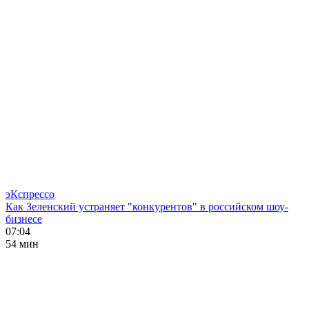
эКспрессо
Как Зеленский устраняет "конкурентов" в российском шоу-
бизнесе
07:04
54 мин