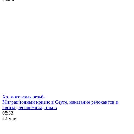
Холмогорская резьба
Миграционный кризис в Сеуте, наказание релокантов и
квоты для олимпиадников
05:33
22 мин