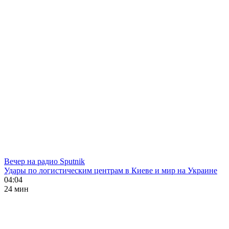
Вечер на радио Sputnik
Удары по логистическим центрам в Киеве и мир на Украине
04:04
24 мин