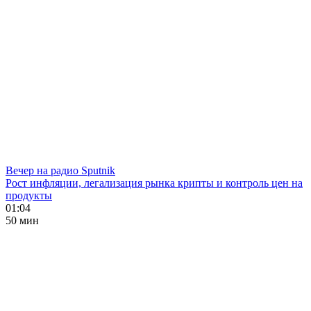
Вечер на радио Sputnik
Рост инфляции, легализация рынка крипты и контроль цен на
продукты
01:04
50 мин