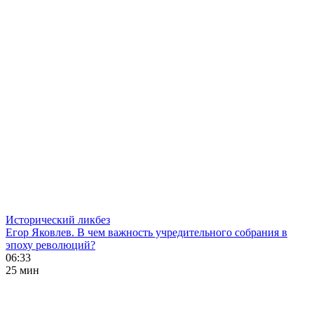
Исторический ликбез
Егор Яковлев. В чем важность учредительного собрания в
эпоху революций?
06:33
25 мин