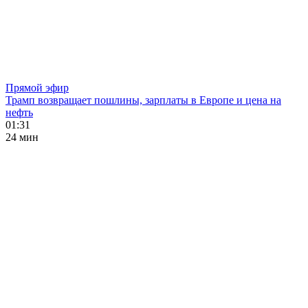
Прямой эфир
Трамп возвращает пошлины, зарплаты в Европе и цена на
нефть
01:31
24 мин