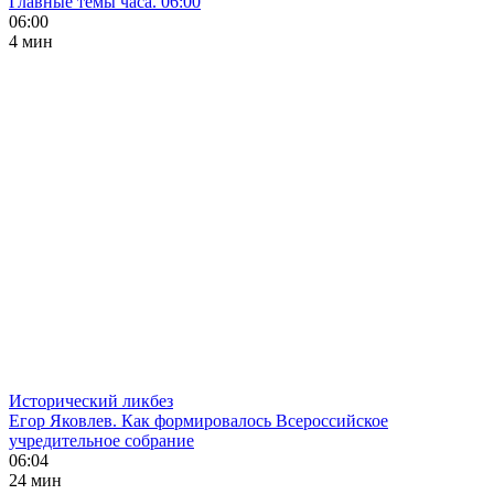
Главные темы часа. 06:00
06:00
4 мин
Исторический ликбез
Егор Яковлев. Как формировалось Всероссийское
учредительное собрание
06:04
24 мин