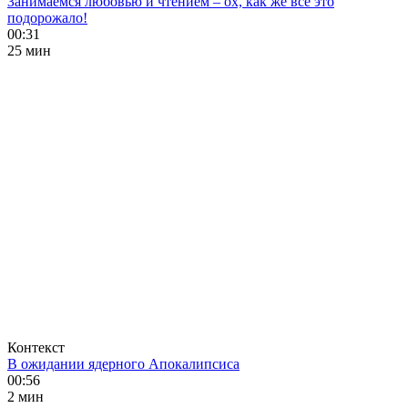
Занимаемся любовью и чтением – ох, как же все это
подорожало!
00:31
25 мин
Контекст
В ожидании ядерного Апокалипсиса
00:56
2 мин