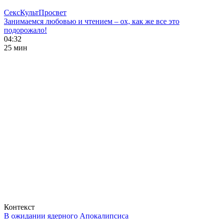
СексКультПросвет
Занимаемся любовью и чтением – ох, как же все это
подорожало!
04:32
25 мин
Контекст
В ожидании ядерного Апокалипсиса