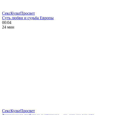
СексКультПросвет
Суть любви и судьба Европы
00:04
24 мин
СексКультПросвет