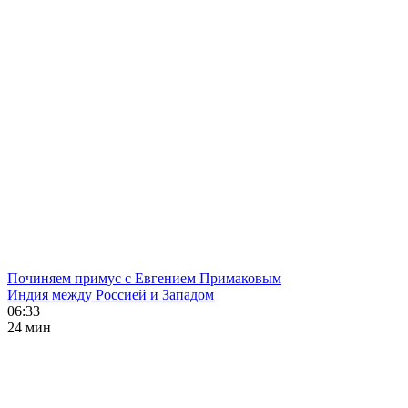
Починяем примус с Евгением Примаковым
Индия между Россией и Западом
06:33
24 мин