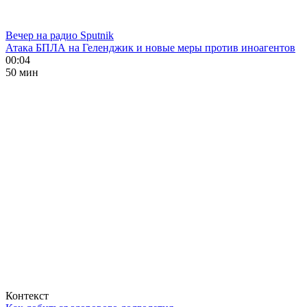
Вечер на радио Sputnik
Атака БПЛА на Геленджик и новые меры против иноагентов
00:04
50 мин
Контекст