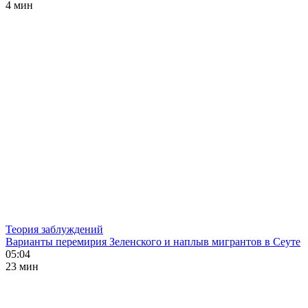
4 мин
Теория заблуждений
Варианты перемирия Зеленского и наплыв мигрантов в Сеуте
05:04
23 мин