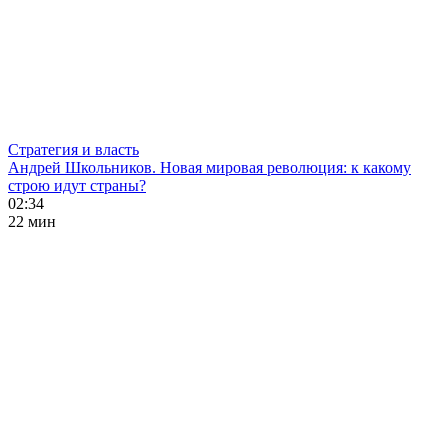
Стратегия и власть
Андрей Школьников. Новая мировая революция: к какому
строю идут страны?
02:34
22 мин