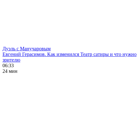
Дуэль с Манучаровым
Евгений Герасимов. Как изменился Театр сатиры и что нужно
зрителю
06:33
24 мин