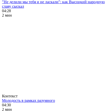
"Не делили мы тебя и не ласкали": как Высоцкий народную
славу сыскал
04:28
2 мин
Контекст
Молодость в рамках разумного
04:30
2 мин