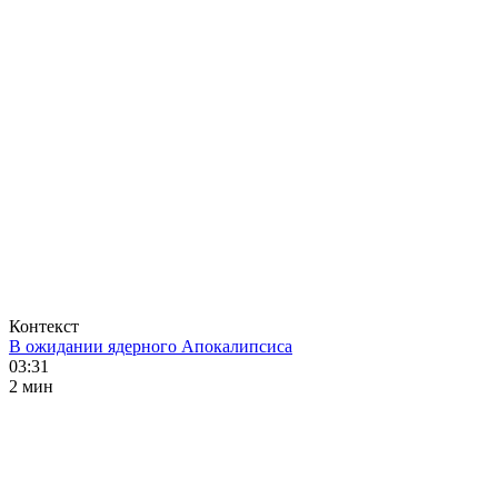
Контекст
В ожидании ядерного Апокалипсиса
03:31
2 мин