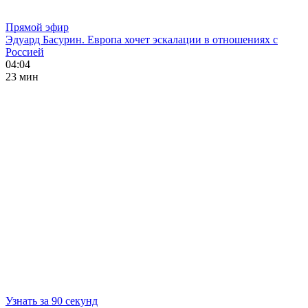
Прямой эфир
Эдуард Басурин. Европа хочет эскалации в отношениях с
Россией
04:04
23 мин
Узнать за 90 секунд