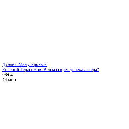
Дуэль с Манучаровым
Евгений Герасимов. В чем секрет успеха актера?
06:04
24 мин