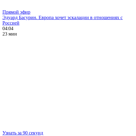
Прямой эфир
Эдуард Басурин. Европа хочет эскалации в отношениях с
Россией
04:04
23 мин
Узнать за 90 секунд