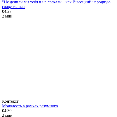
"Не делили мы тебя и не ласкали": как Высоцкий народную
славу сыскал
04:28
2 мин
Контекст
Молодость в рамках разумного
04:30
2 мин