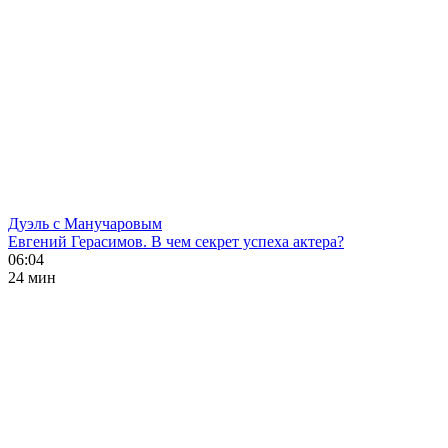
Дуэль с Манучаровым
Евгений Герасимов. В чем секрет успеха актера?
06:04
24 мин