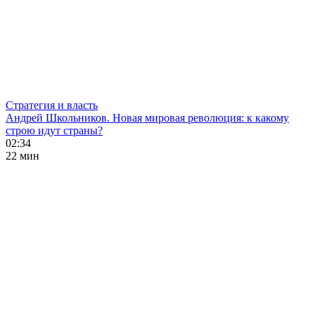
Стратегия и власть
Андрей Школьников. Новая мировая революция: к какому
строю идут страны?
02:34
22 мин