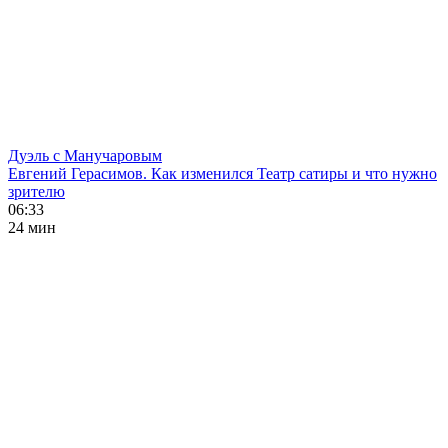
Дуэль с Манучаровым
Евгений Герасимов. Как изменился Театр сатиры и что нужно
зрителю
06:33
24 мин