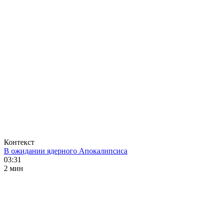
Контекст
В ожидании ядерного Апокалипсиса
03:31
2 мин