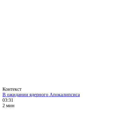
Контекст
В ожидании ядерного Апокалипсиса
03:31
2 мин