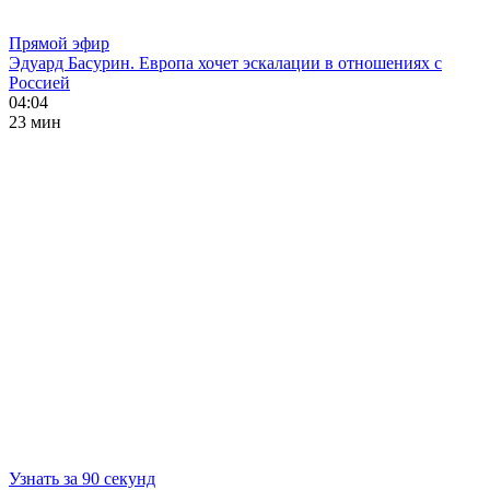
Прямой эфир
Эдуард Басурин. Европа хочет эскалации в отношениях с
Россией
04:04
23 мин
Узнать за 90 секунд