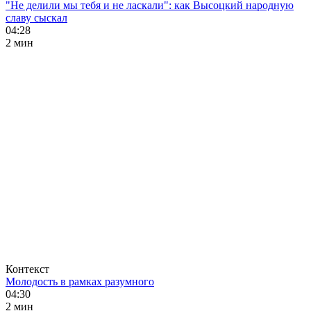
"Не делили мы тебя и не ласкали": как Высоцкий народную
славу сыскал
04:28
2 мин
Контекст
Молодость в рамках разумного
04:30
2 мин