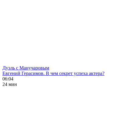
Дуэль с Манучаровым
Евгений Герасимов. В чем секрет успеха актера?
06:04
24 мин