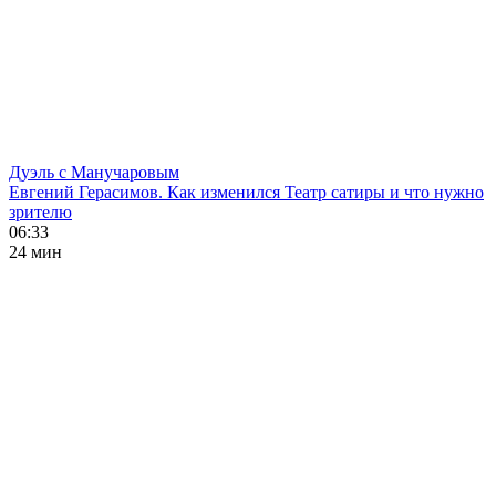
Дуэль с Манучаровым
Евгений Герасимов. Как изменился Театр сатиры и что нужно
зрителю
06:33
24 мин