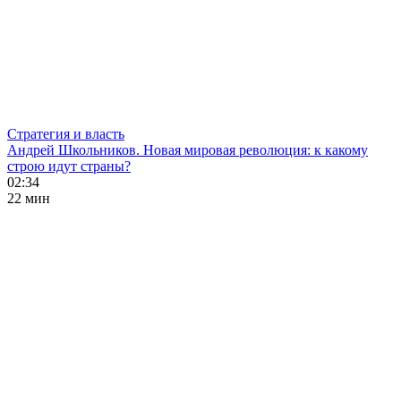
Стратегия и власть
Андрей Школьников. Новая мировая революция: к какому
строю идут страны?
02:34
22 мин