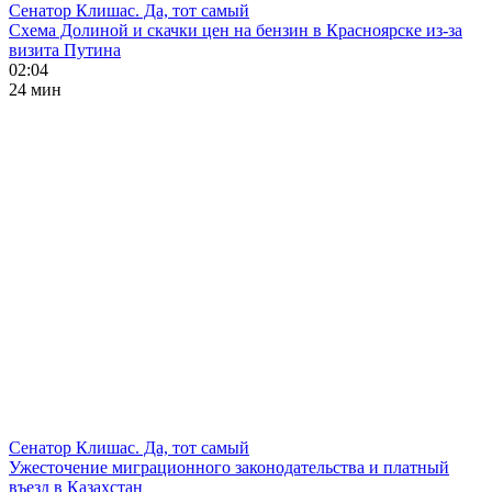
Сенатор Клишас. Да, тот самый
Схема Долиной и скачки цен на бензин в Красноярске из-за
визита Путина
02:04
24 мин
Сенатор Клишас. Да, тот самый
Ужесточение миграционного законодательства и платный
въезд в Казахстан