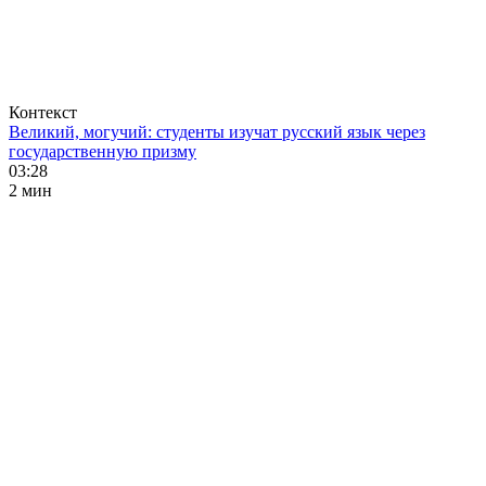
Контекст
Великий, могучий: студенты изучат русский язык через
государственную призму
03:28
2 мин