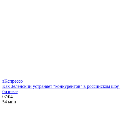
эКспрессо
Как Зеленский устраняет "конкурентов" в российском шоу-
бизнесе
07:04
54 мин