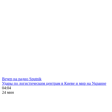
Вечер на радио Sputnik
Удары по логистическим центрам в Киеве и мир на Украине
04:04
24 мин