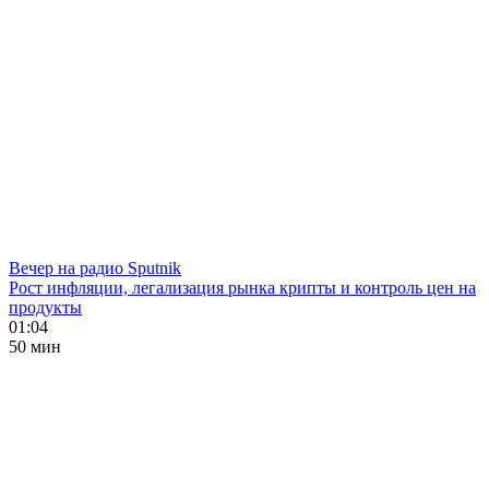
Вечер на радио Sputnik
Рост инфляции, легализация рынка крипты и контроль цен на
продукты
01:04
50 мин