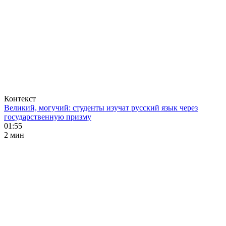
Контекст
Великий, могучий: студенты изучат русский язык через
государственную призму
01:55
2 мин