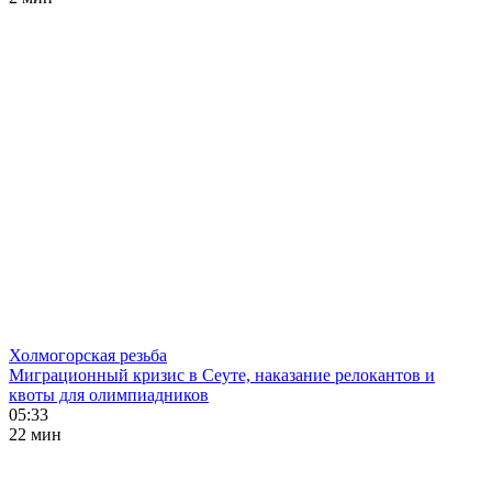
Холмогорская резьба
Миграционный кризис в Сеуте, наказание релокантов и
квоты для олимпиадников
05:33
22 мин