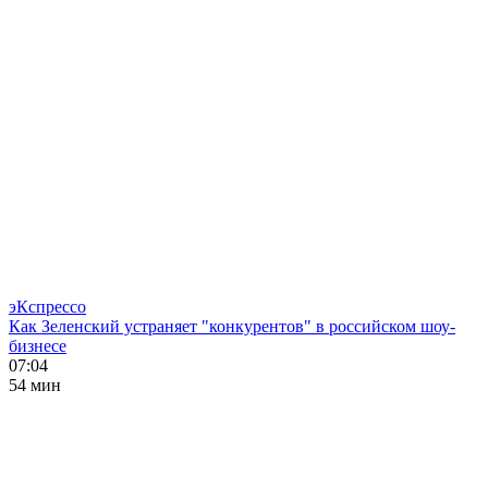
эКспрессо
Как Зеленский устраняет "конкурентов" в российском шоу-
бизнесе
07:04
54 мин