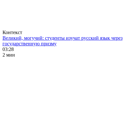
Контекст
Великий, могучий: студенты изучат русский язык через
государственную призму
03:28
2 мин