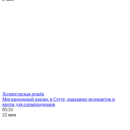
Холмогорская резьба
Миграционный кризис в Сеуте, наказание релокантов и
квоты для олимпиадников
05:33
22 мин