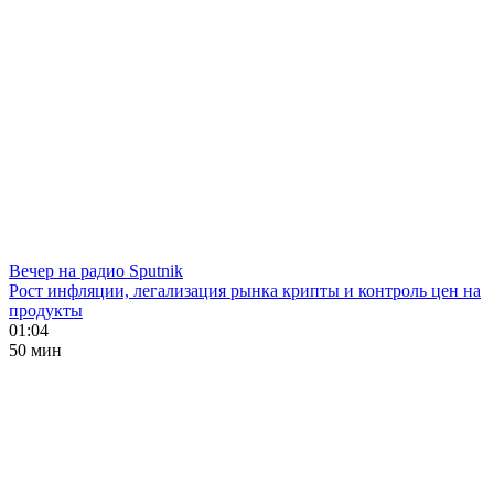
Вечер на радио Sputnik
Рост инфляции, легализация рынка крипты и контроль цен на
продукты
01:04
50 мин