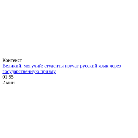
Контекст
Великий, могучий: студенты изучат русский язык через
государственную призму
01:55
2 мин