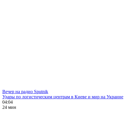
Вечер на радио Sputnik
Удары по логистическим центрам в Киеве и мир на Украине
04:04
24 мин