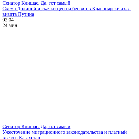
Сенатор Клишас. Да, тот самый
Схема Долиной и скачки цен на бензин в Красноярске из-за
визита Путина
02:04
24 мин
Сенатор Клишас. Да, тот самый
Ужесточение миграционного законодательства и платный
въезд в Казахстан