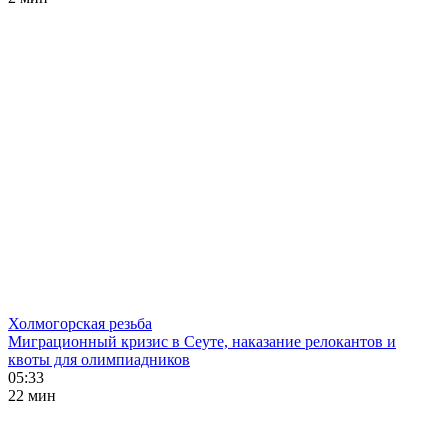
Холмогорская резьба
Миграционный кризис в Сеуте, наказание релокантов и
квоты для олимпиадников
05:33
22 мин