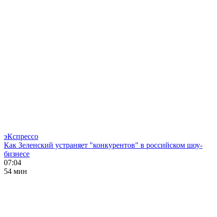
эКспрессо
Как Зеленский устраняет "конкурентов" в российском шоу-
бизнесе
07:04
54 мин