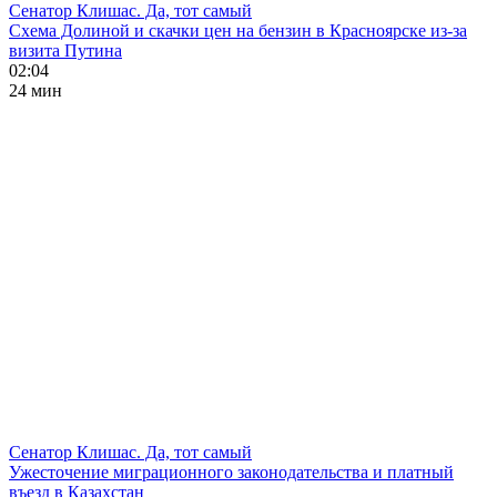
Сенатор Клишас. Да, тот самый
Схема Долиной и скачки цен на бензин в Красноярске из-за
визита Путина
02:04
24 мин
Сенатор Клишас. Да, тот самый
Ужесточение миграционного законодательства и платный
въезд в Казахстан