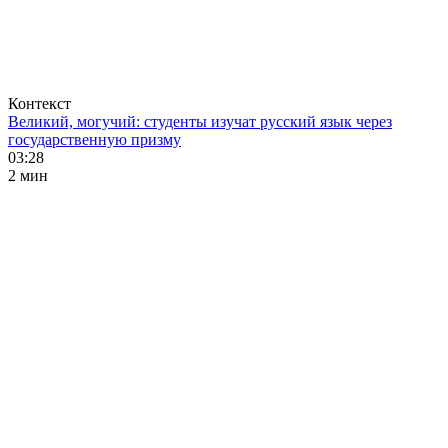
Контекст
Великий, могучий: студенты изучат русский язык через
государственную призму
03:28
2 мин