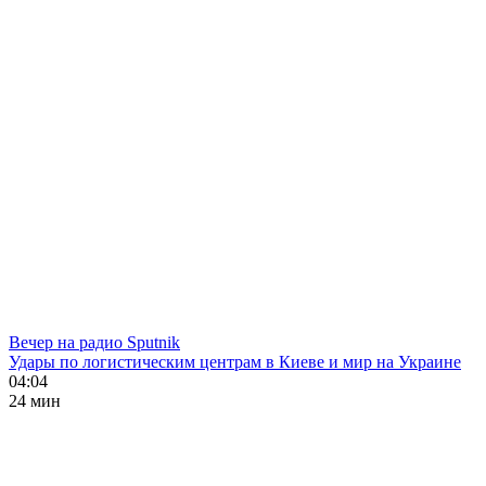
Вечер на радио Sputnik
Удары по логистическим центрам в Киеве и мир на Украине
04:04
24 мин