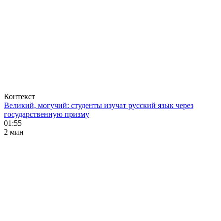
Контекст
Великий, могучий: студенты изучат русский язык через
государственную призму
01:55
2 мин