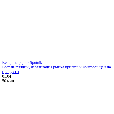
Вечер на радио Sputnik
Рост инфляции, легализация рынка крипты и контроль цен на
продукты
01:04
50 мин