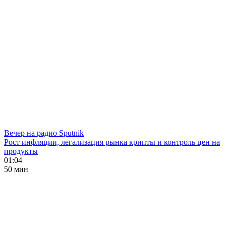
Вечер на радио Sputnik
Рост инфляции, легализация рынка крипты и контроль цен на
продукты
01:04
50 мин