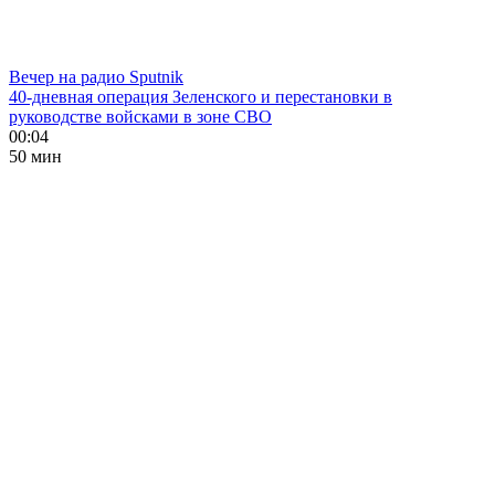
Вечер на радио Sputnik
40-дневная операция Зеленского и перестановки в
руководстве войсками в зоне СВО
00:04
50 мин