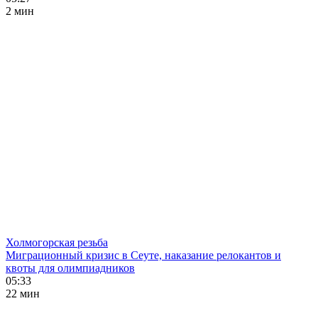
2 мин
Холмогорская резьба
Миграционный кризис в Сеуте, наказание релокантов и
квоты для олимпиадников
05:33
22 мин