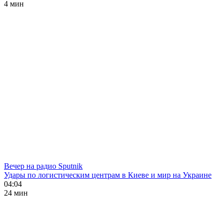
4 мин
Вечер на радио Sputnik
Удары по логистическим центрам в Киеве и мир на Украине
04:04
24 мин