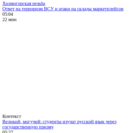
Холмогорская резьба
Ответ на терроризм ВСУ и атаки на склады маркетплейсов
05:04
22 мин
Контекст
Великий, могучий: студенты изучат русский язык через
государственную призму
05:27