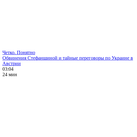
Четко. Понятно
Обвинения Стефаншиной и тайные переговоры по Украине в
Австрии
03:04
24 мин