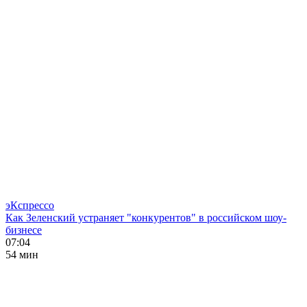
эКспрессо
Как Зеленский устраняет "конкурентов" в российском шоу-
бизнесе
07:04
54 мин