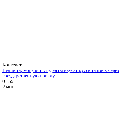
Контекст
Великий, могучий: студенты изучат русский язык через
государственную призму
01:55
2 мин