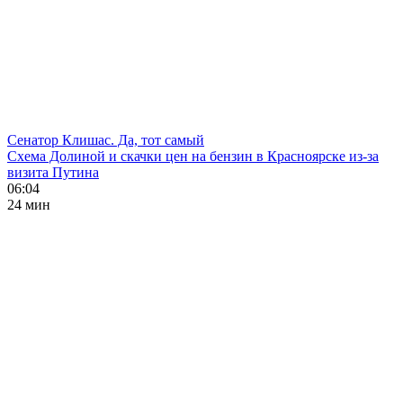
Сенатор Клишас. Да, тот самый
Схема Долиной и скачки цен на бензин в Красноярске из-за
визита Путина
06:04
24 мин