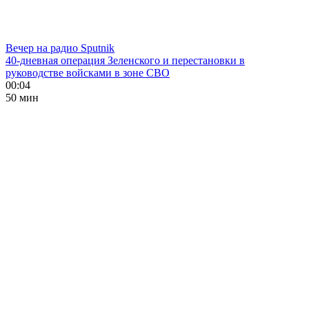
Вечер на радио Sputnik
40-дневная операция Зеленского и перестановки в
руководстве войсками в зоне СВО
00:04
50 мин