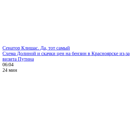
Сенатор Клишас. Да, тот самый
Схема Долиной и скачки цен на бензин в Красноярске из-за
визита Путина
06:04
24 мин