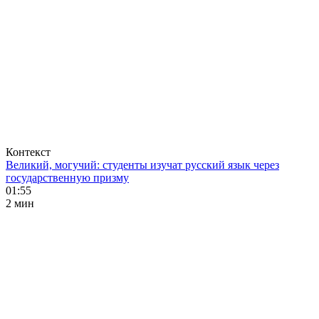
Контекст
Великий, могучий: студенты изучат русский язык через
государственную призму
01:55
2 мин