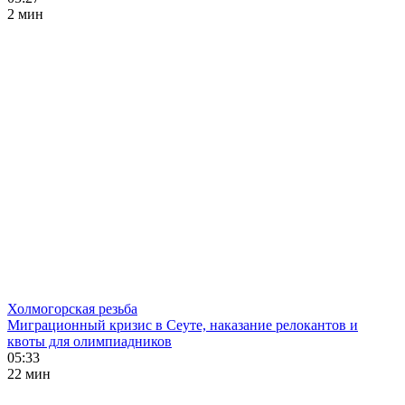
2 мин
Холмогорская резьба
Миграционный кризис в Сеуте, наказание релокантов и
квоты для олимпиадников
05:33
22 мин