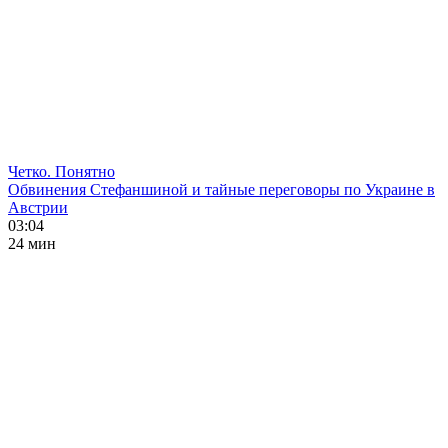
Четко. Понятно
Обвинения Стефаншиной и тайные переговоры по Украине в
Австрии
03:04
24 мин