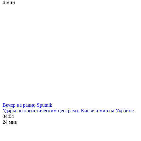
4 мин
Вечер на радио Sputnik
Удары по логистическим центрам в Киеве и мир на Украине
04:04
24 мин