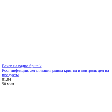
Вечер на радио Sputnik
Рост инфляции, легализация рынка крипты и контроль цен на
продукты
01:04
50 мин