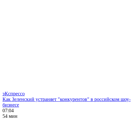
эКспрессо
Как Зеленский устраняет "конкурентов" в российском шоу-
бизнесе
07:04
54 мин