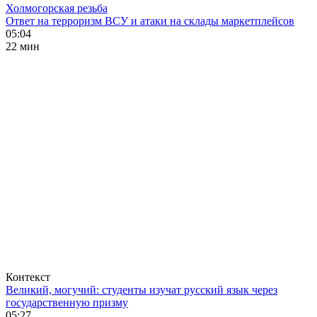
Холмогорская резьба
Ответ на терроризм ВСУ и атаки на склады маркетплейсов
05:04
22 мин
Контекст
Великий, могучий: студенты изучат русский язык через
государственную призму
05:27