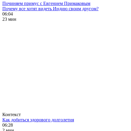
Починяем примус с Евгением Примаковым
Почему все хотят видеть Индию своим другом?
06:04
23 мин
Контекст
Как добиться здорового долголетия
06:28
2 мин