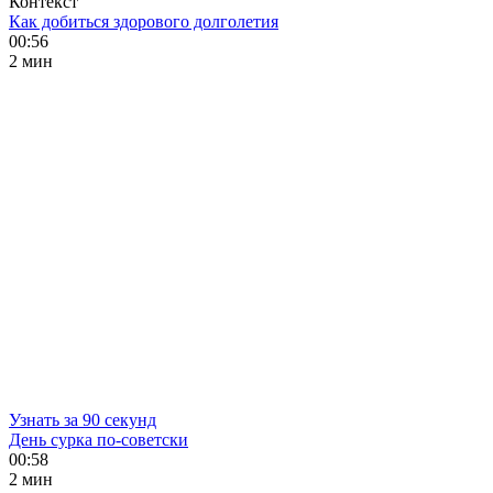
Контекст
Как добиться здорового долголетия
00:56
2 мин
Узнать за 90 секунд
День сурка по-советски
00:58
2 мин