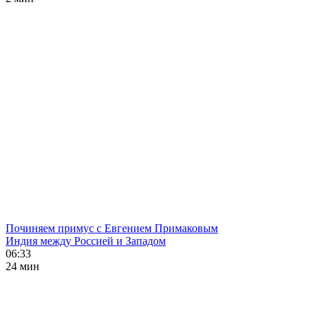
Починяем примус с Евгением Примаковым
Индия между Россией и Западом
06:33
24 мин