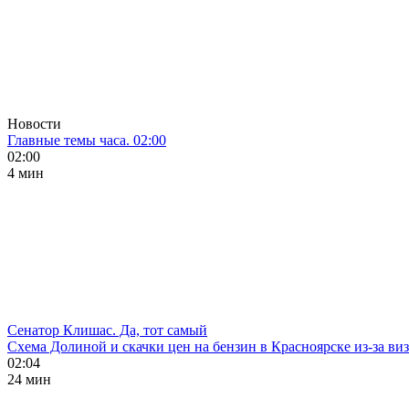
Новости
Главные темы часа. 02:00
02:00
4 мин
Сенатор Клишас. Да, тот самый
Схема Долиной и скачки цен на бензин в Красноярске из-за ви
02:04
24 мин