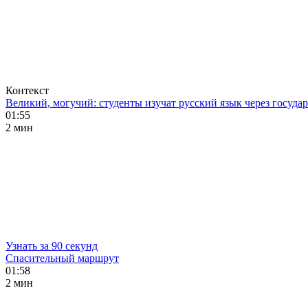
Контекст
Великий, могучий: студенты изучат русский язык через госуд
01:55
2 мин
Узнать за 90 секунд
Спасительный маршрут
01:58
2 мин