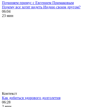
Починяем примус с Евгением Примаковым
Почему все хотят видеть Индию своим другом?
06:04
23 мин
Контекст
Как добиться здорового долголетия
06:28
2 мин