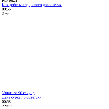
Контекст
Как добиться здорового долголетия
00:56
2 мин
Узнать за 90 секунд
День сурка по-советски
00:58
2 мин