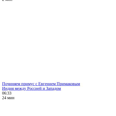
Починяем примус с Евгением Примаковым
Индия между Россией и Западом
06:33
24 мин