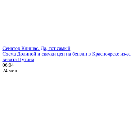
Сенатор Клишас. Да, тот самый
Схема Долиной и скачки цен на бензин в Красноярске из-за
визита Путина
06:04
24 мин