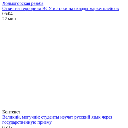
Холмогорская резьба
Ответ на терроризм ВСУ и атаки на склады маркетплейсов
05:04
22 мин
Контекст
Великий, могучий: студенты изучат русский язык через
государственную призму
05:27