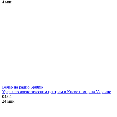
4 мин
Вечер на радио Sputnik
Удары по логистическим центрам в Киеве и мир на Украине
04:04
24 мин