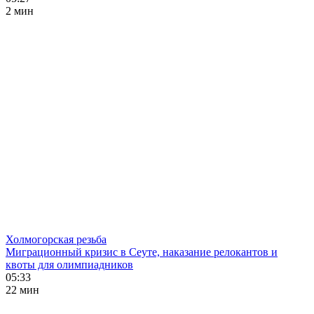
2 мин
Холмогорская резьба
Миграционный кризис в Сеуте, наказание релокантов и
квоты для олимпиадников
05:33
22 мин