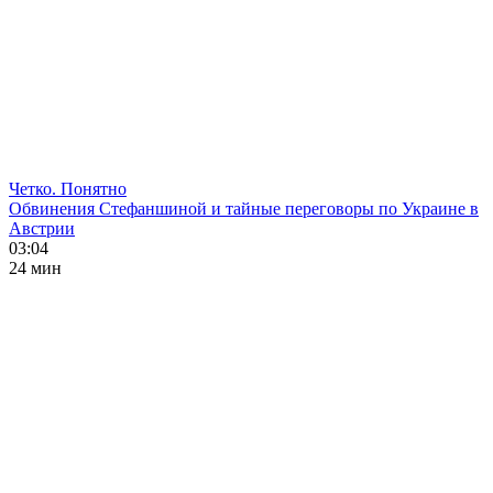
Четко. Понятно
Обвинения Стефаншиной и тайные переговоры по Украине в
Австрии
03:04
24 мин