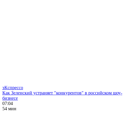
эКспрессо
Как Зеленский устраняет "конкурентов" в российском шоу-
бизнесе
07:04
54 мин