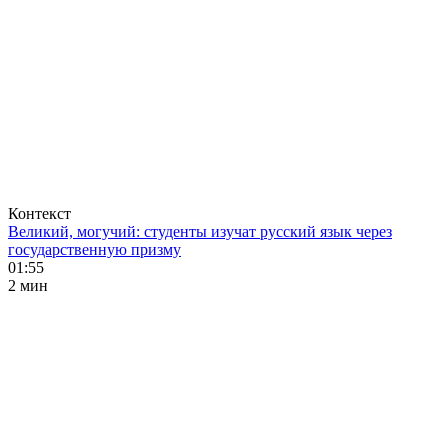
Контекст
Великий, могучий: студенты изучат русский язык через
государственную призму
01:55
2 мин