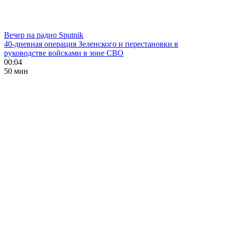
Вечер на радио Sputnik
40-дневная операция Зеленского и перестановки в
руководстве войсками в зоне СВО
00:04
50 мин