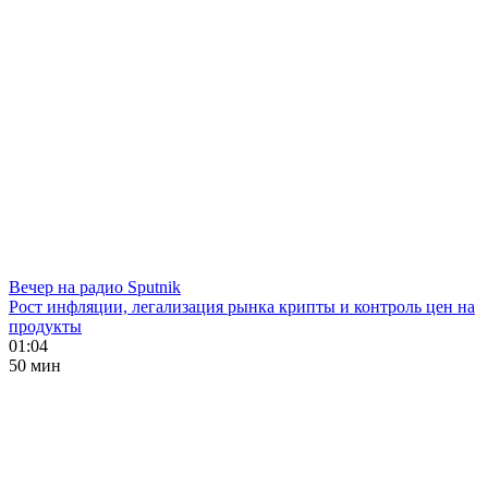
Вечер на радио Sputnik
Рост инфляции, легализация рынка крипты и контроль цен на
продукты
01:04
50 мин