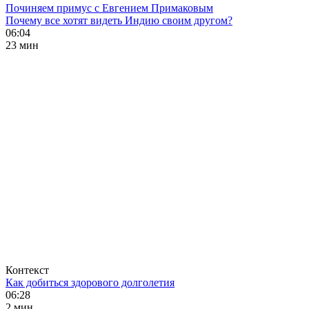
Починяем примус с Евгением Примаковым
Почему все хотят видеть Индию своим другом?
06:04
23 мин
Контекст
Как добиться здорового долголетия
06:28
2 мин