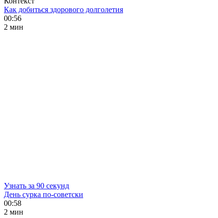
Контекст
Как добиться здорового долголетия
00:56
2 мин
Узнать за 90 секунд
День сурка по-советски
00:58
2 мин