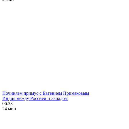
Починяем примус с Евгением Примаковым
Индия между Россией и Западом
06:33
24 мин