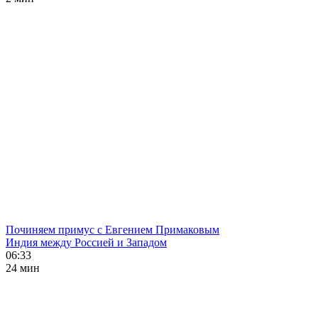
Починяем примус с Евгением Примаковым
Индия между Россией и Западом
06:33
24 мин