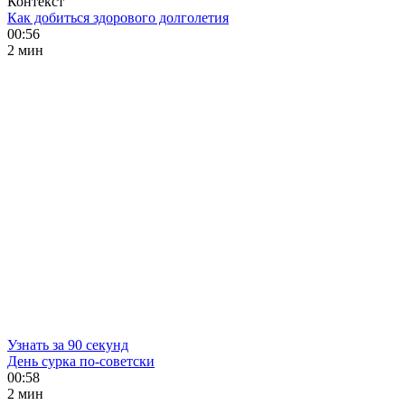
Контекст
Как добиться здорового долголетия
00:56
2 мин
Узнать за 90 секунд
День сурка по-советски
00:58
2 мин