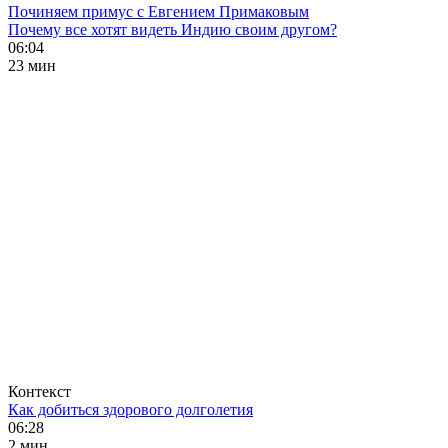
Починяем примус с Евгением Примаковым
Почему все хотят видеть Индию своим другом?
06:04
23 мин
Контекст
Как добиться здорового долголетия
06:28
2 мин