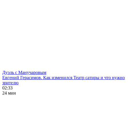
Дуэль с Манучаровым
Евгений Герасимов. Как изменился Театр сатиры и что нужно
зрителю
02:33
24 мин