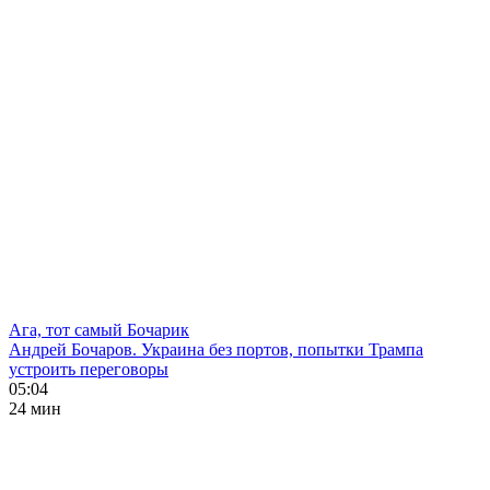
Ага, тот самый Бочарик
Андрей Бочаров. Украина без портов, попытки Трампа
устроить переговоры
05:04
24 мин