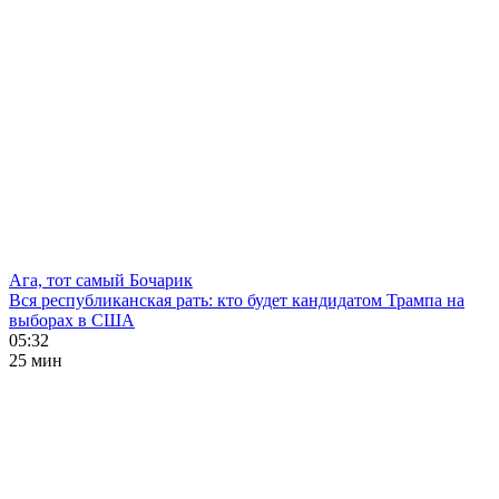
Ага, тот самый Бочарик
Вся республиканская рать: кто будет кандидатом Трампа на
выборах в США
05:32
25 мин