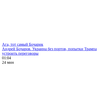
Ага, тот самый Бочарик
Андрей Бочаров. Украина без портов, попытки Трампа
устроить переговоры
01:04
24 мин