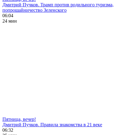
Дмитрий Пучков. Трамп против родильного туризма,
попрошайничество Зеленского
06:04
24 мин
Пятница, вечер!
Дмитрий Пучков. Правила знакомства в 21 веке
06:32