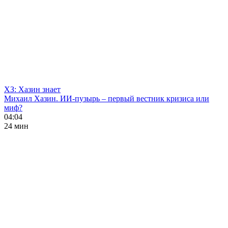
ХЗ: Хазин знает
Михаил Хазин. ИИ-пузырь – первый вестник кризиса или
миф?
04:04
24 мин