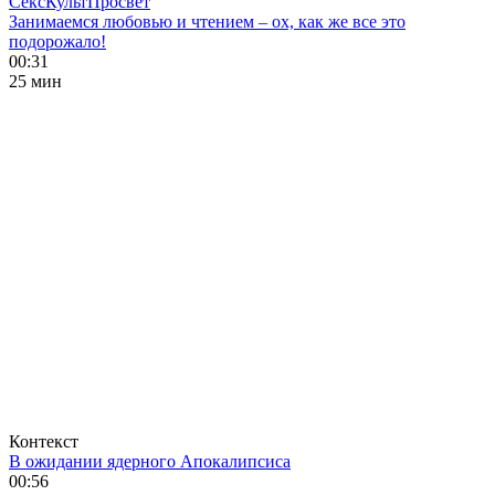
СексКультПросвет
Занимаемся любовью и чтением – ох, как же все это
подорожало!
00:31
25 мин
Контекст
В ожидании ядерного Апокалипсиса
00:56