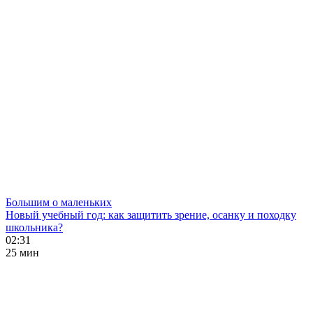
Большим о маленьких
Новый учебный год: как защитить зрение, осанку и походку
школьника?
02:31
25 мин