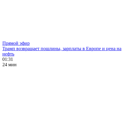
Прямой эфир
Трамп возвращает пошлины, зарплаты в Европе и цена на
нефть
01:31
24 мин