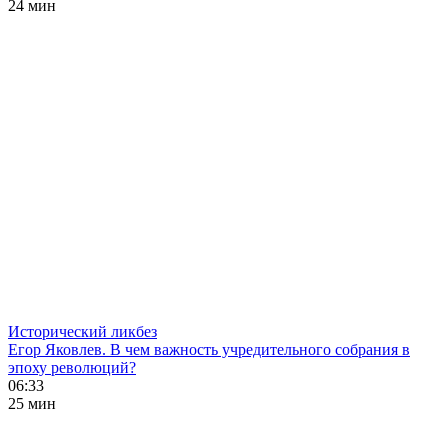
24 мин
Исторический ликбез
Егор Яковлев. В чем важность учредительного собрания в
эпоху революций?
06:33
25 мин