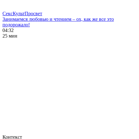
СексКультПросвет
Занимаемся любовью и чтением – ох, как же все это
подорожало!
04:32
25 мин
Контекст