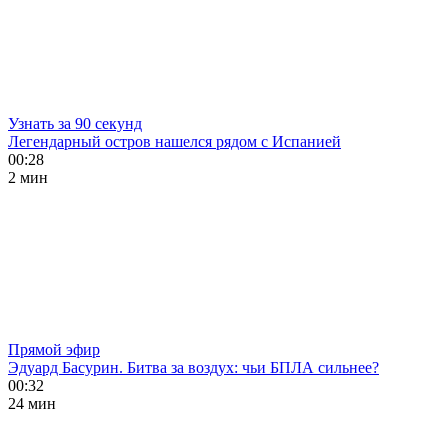
Узнать за 90 секунд
Легендарный остров нашелся рядом с Испанией
00:28
2 мин
Прямой эфир
Эдуард Басурин. Битва за воздух: чьи БПЛА сильнее?
00:32
24 мин