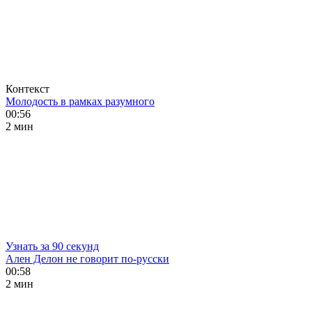
Контекст
Молодость в рамках разумного
00:56
2 мин
Узнать за 90 секунд
Ален Делон не говорит по-русски
00:58
2 мин