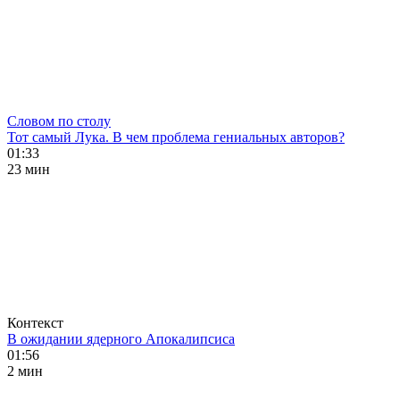
Словом по столу
Тот самый Лука. В чем проблема гениальных авторов?
01:33
23 мин
Контекст
В ожидании ядерного Апокалипсиса
01:56
2 мин