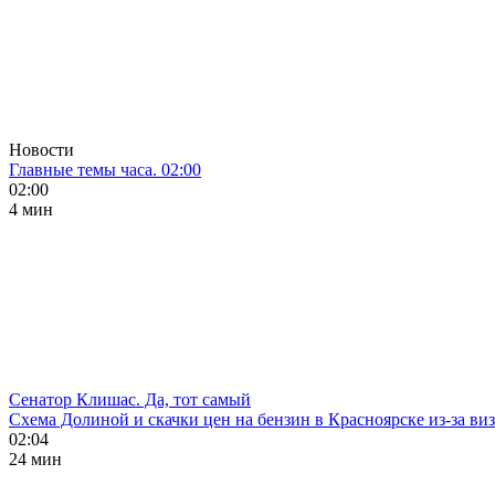
Новости
Главные темы часа. 02:00
02:00
4 мин
Сенатор Клишас. Да, тот самый
Схема Долиной и скачки цен на бензин в Красноярске из-за ви
02:04
24 мин