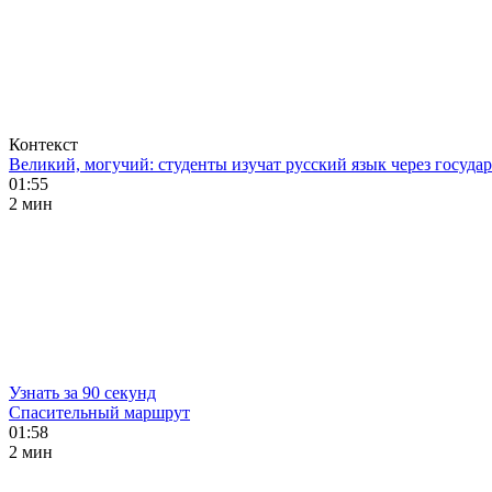
Контекст
Великий, могучий: студенты изучат русский язык через госуд
01:55
2 мин
Узнать за 90 секунд
Спасительный маршрут
01:58
2 мин