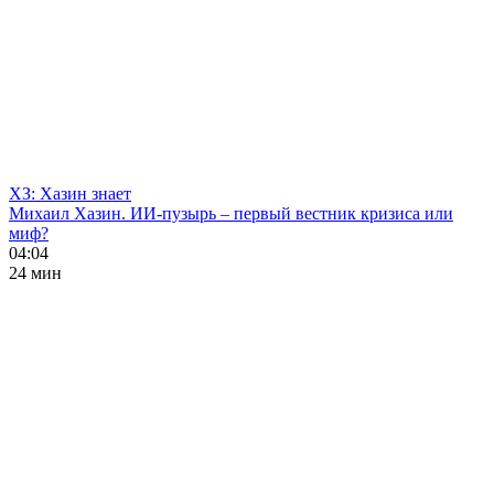
ХЗ: Хазин знает
Михаил Хазин. ИИ-пузырь – первый вестник кризиса или
миф?
04:04
24 мин