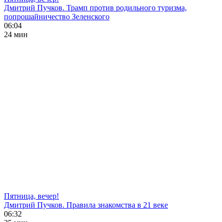
Дмитрий Пучков. Трамп против родильного туризма,
попрошайничество Зеленского
06:04
24 мин
Пятница, вечер!
Дмитрий Пучков. Правила знакомства в 21 веке
06:32