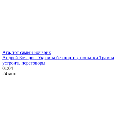
Ага, тот самый Бочарик
Андрей Бочаров. Украина без портов, попытки Трампа
устроить переговоры
01:04
24 мин