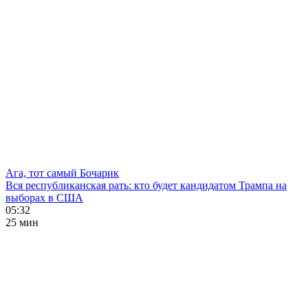
Ага, тот самый Бочарик
Вся республиканская рать: кто будет кандидатом Трампа на
выборах в США
05:32
25 мин