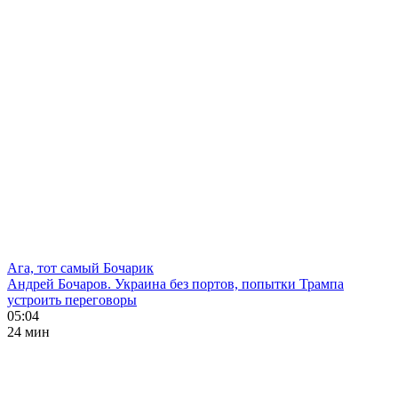
Ага, тот самый Бочарик
Андрей Бочаров. Украина без портов, попытки Трампа
устроить переговоры
05:04
24 мин