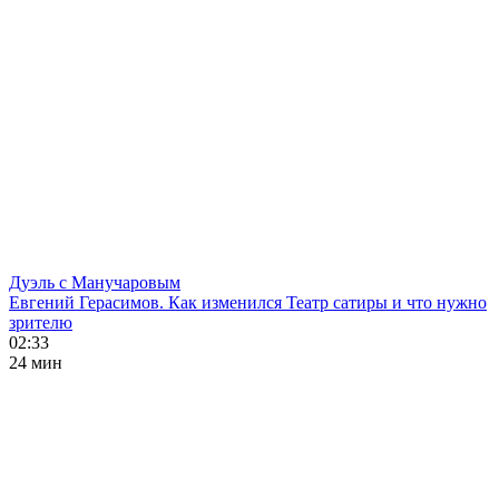
Дуэль с Манучаровым
Евгений Герасимов. Как изменился Театр сатиры и что нужно
зрителю
02:33
24 мин