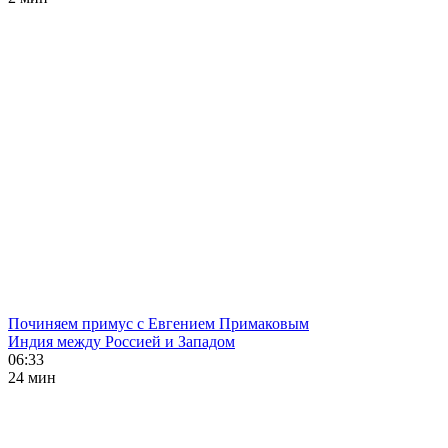
Починяем примус с Евгением Примаковым
Индия между Россией и Западом
06:33
24 мин