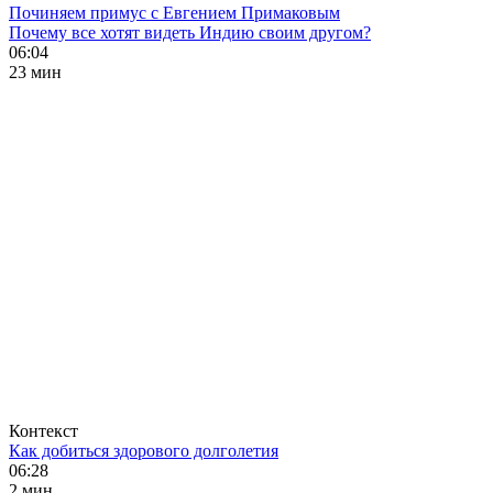
Починяем примус с Евгением Примаковым
Почему все хотят видеть Индию своим другом?
06:04
23 мин
Контекст
Как добиться здорового долголетия
06:28
2 мин