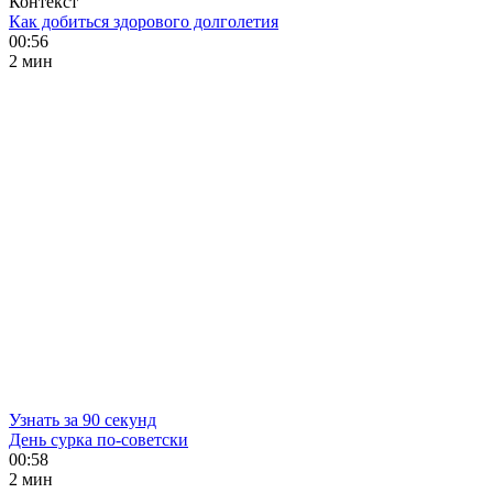
Контекст
Как добиться здорового долголетия
00:56
2 мин
Узнать за 90 секунд
День сурка по-советски
00:58
2 мин