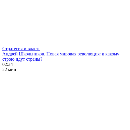
Стратегия и власть
Андрей Школьников. Новая мировая революция: к какому
строю идут страны?
02:34
22 мин