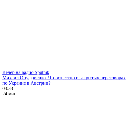
Вечер на радио Sputnik
Михаил Онуфриенко. Что известно о закрытых переговорах
по Украине в Австрии?
03:33
24 мин