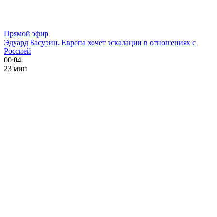
Прямой эфир
Эдуард Басурин. Европа хочет эскалации в отношениях с
Россией
00:04
23 мин