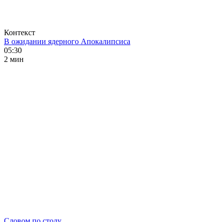
Контекст
В ожидании ядерного Апокалипсиса
05:30
2 мин
Словом по столу