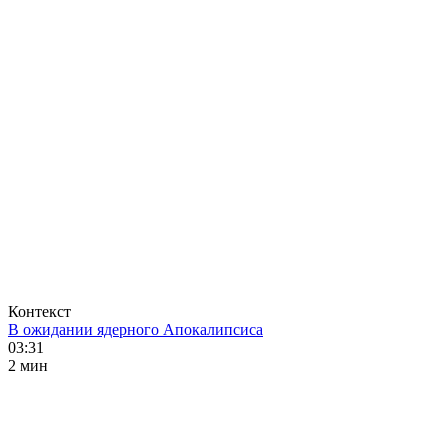
Контекст
В ожидании ядерного Апокалипсиса
03:31
2 мин