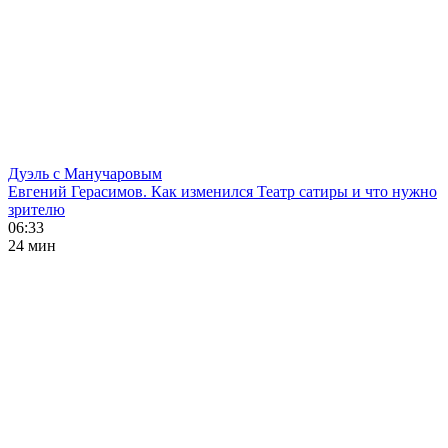
Дуэль с Манучаровым
Евгений Герасимов. Как изменился Театр сатиры и что нужно
зрителю
06:33
24 мин