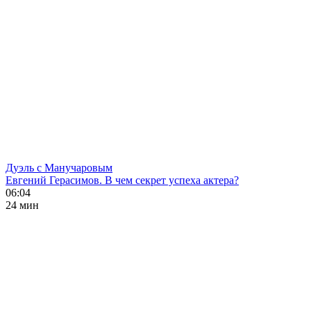
Дуэль с Манучаровым
Евгений Герасимов. В чем секрет успеха актера?
06:04
24 мин