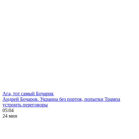
Ага, тот самый Бочарик
Андрей Бочаров. Украина без портов, попытки Трампа
устроить переговоры
05:04
24 мин