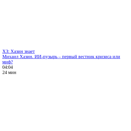
ХЗ: Хазин знает
Михаил Хазин. ИИ-пузырь – первый вестник кризиса или
миф?
04:04
24 мин