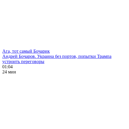
Ага, тот самый Бочарик
Андрей Бочаров. Украина без портов, попытки Трампа
устроить переговоры
01:04
24 мин