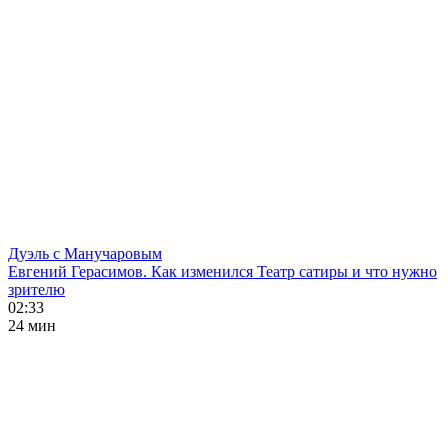
Дуэль с Манучаровым
Евгений Герасимов. Как изменился Театр сатиры и что нужно
зрителю
02:33
24 мин