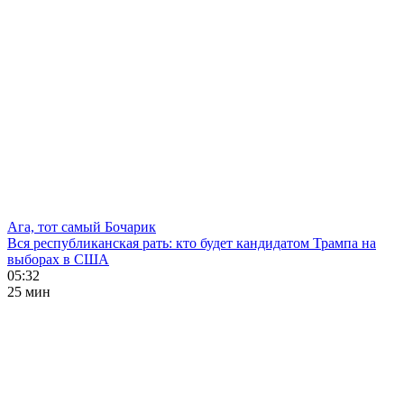
Ага, тот самый Бочарик
Вся республиканская рать: кто будет кандидатом Трампа на
выборах в США
05:32
25 мин