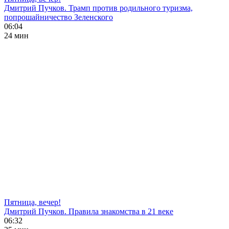
Дмитрий Пучков. Трамп против родильного туризма,
попрошайничество Зеленского
06:04
24 мин
Пятница, вечер!
Дмитрий Пучков. Правила знакомства в 21 веке
06:32