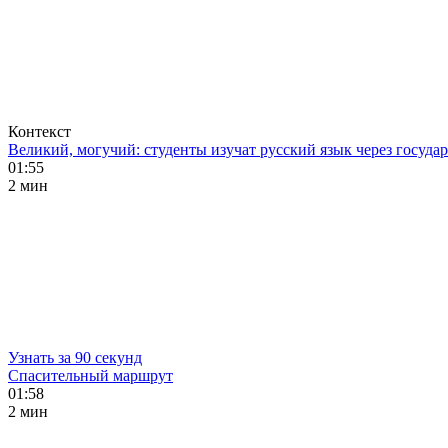
Контекст
Великий, могучий: студенты изучат русский язык через госуд
01:55
2 мин
Узнать за 90 секунд
Спасительный маршрут
01:58
2 мин