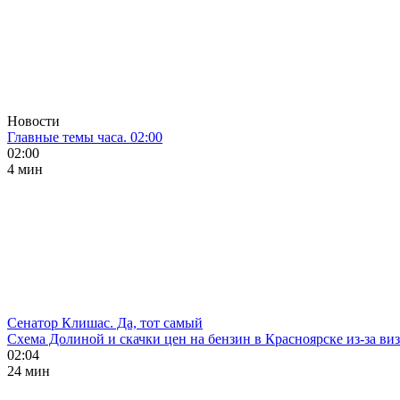
Новости
Главные темы часа. 02:00
02:00
4 мин
Сенатор Клишас. Да, тот самый
Схема Долиной и скачки цен на бензин в Красноярске из-за ви
02:04
24 мин