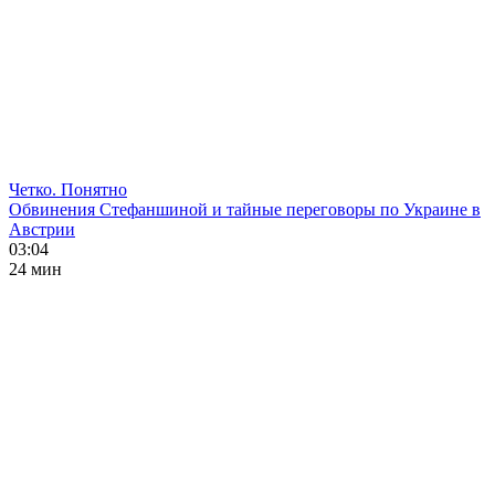
Четко. Понятно
Обвинения Стефаншиной и тайные переговоры по Украине в
Австрии
03:04
24 мин