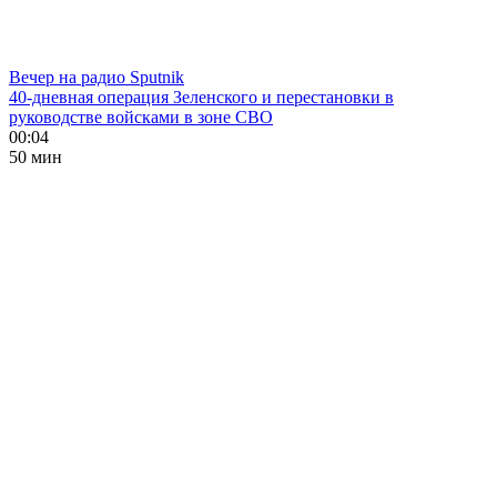
Вечер на радио Sputnik
40-дневная операция Зеленского и перестановки в
руководстве войсками в зоне СВО
00:04
50 мин