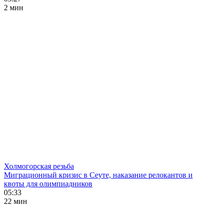
2 мин
Холмогорская резьба
Миграционный кризис в Сеуте, наказание релокантов и
квоты для олимпиадников
05:33
22 мин