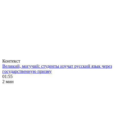
Контекст
Великий, могучий: студенты изучат русский язык через
государственную призму
01:55
2 мин