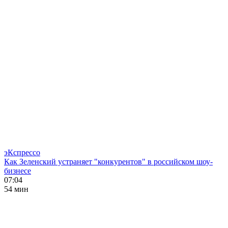
эКспрессо
Как Зеленский устраняет "конкурентов" в российском шоу-
бизнесе
07:04
54 мин