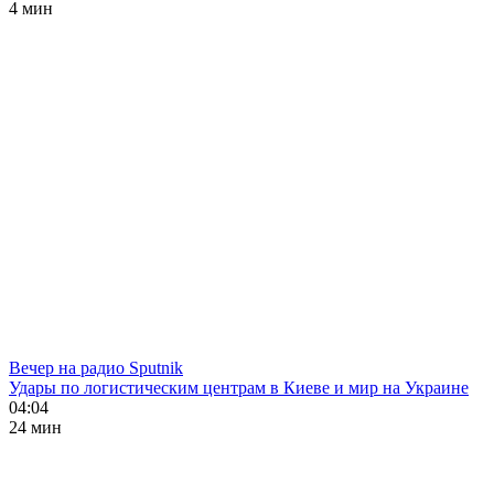
4 мин
Вечер на радио Sputnik
Удары по логистическим центрам в Киеве и мир на Украине
04:04
24 мин