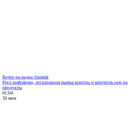
Вечер на радио Sputnik
Рост инфляции, легализация рынка крипты и контроль цен на
продукты
01:04
50 мин