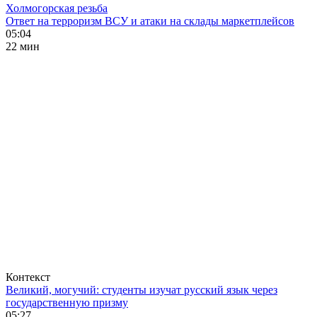
Холмогорская резьба
Ответ на терроризм ВСУ и атаки на склады маркетплейсов
05:04
22 мин
Контекст
Великий, могучий: студенты изучат русский язык через
государственную призму
05:27