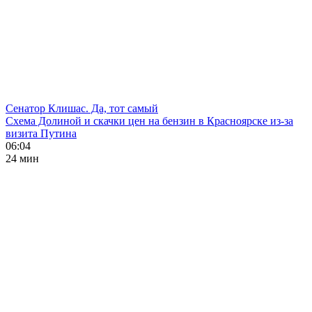
Сенатор Клишас. Да, тот самый
Схема Долиной и скачки цен на бензин в Красноярске из-за
визита Путина
06:04
24 мин