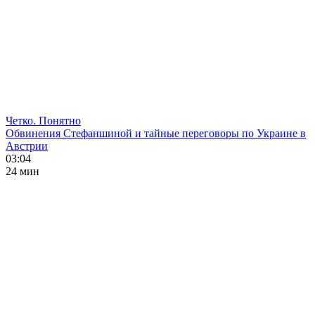
Четко. Понятно
Обвинения Стефаншиной и тайные переговоры по Украине в
Австрии
03:04
24 мин