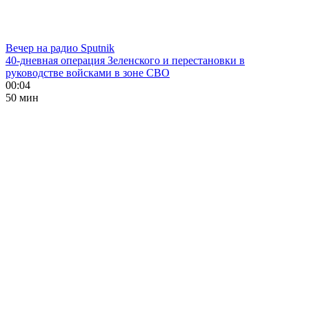
Вечер на радио Sputnik
40-дневная операция Зеленского и перестановки в
руководстве войсками в зоне СВО
00:04
50 мин