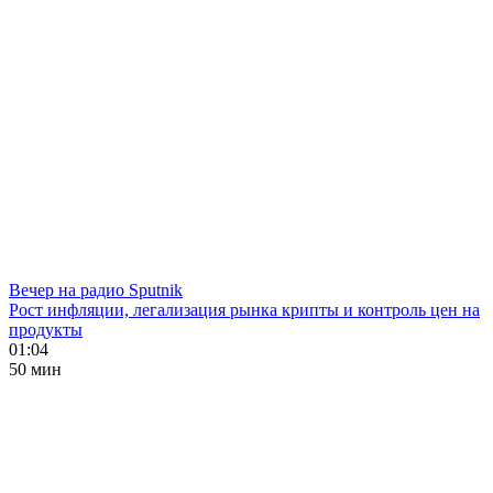
Вечер на радио Sputnik
Рост инфляции, легализация рынка крипты и контроль цен на
продукты
01:04
50 мин