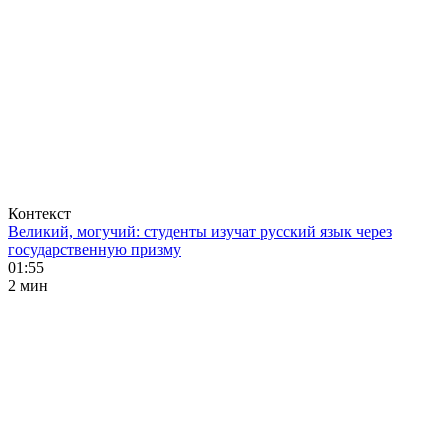
Контекст
Великий, могучий: студенты изучат русский язык через
государственную призму
01:55
2 мин