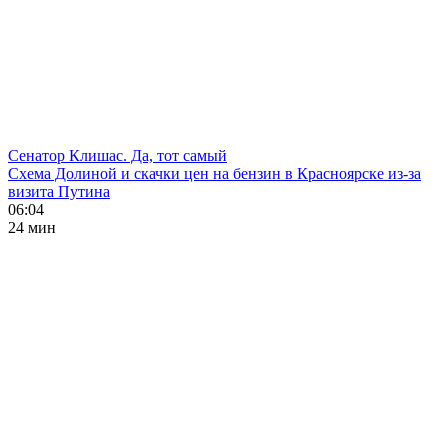
Сенатор Клишас. Да, тот самый
Схема Долиной и скачки цен на бензин в Красноярске из-за
визита Путина
06:04
24 мин