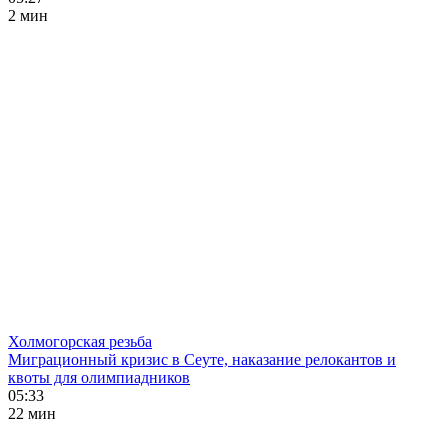
2 мин
Холмогорская резьба
Миграционный кризис в Сеуте, наказание релокантов и
квоты для олимпиадников
05:33
22 мин