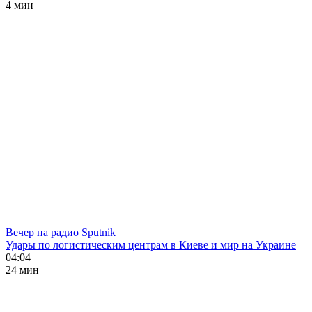
4 мин
Вечер на радио Sputnik
Удары по логистическим центрам в Киеве и мир на Украине
04:04
24 мин