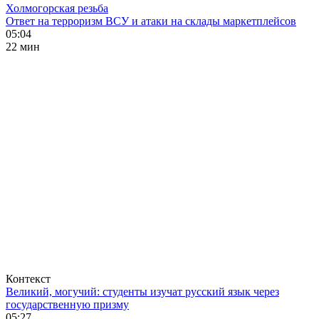
Холмогорская резьба
Ответ на терроризм ВСУ и атаки на склады маркетплейсов
05:04
22 мин
Контекст
Великий, могучий: студенты изучат русский язык через
государственную призму
05:27