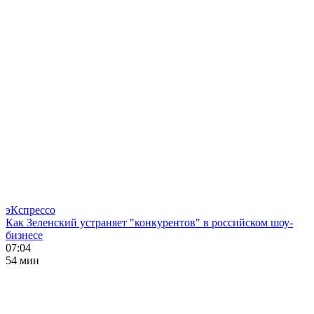
эКспрессо
Как Зеленский устраняет "конкурентов" в российском шоу-
бизнесе
07:04
54 мин