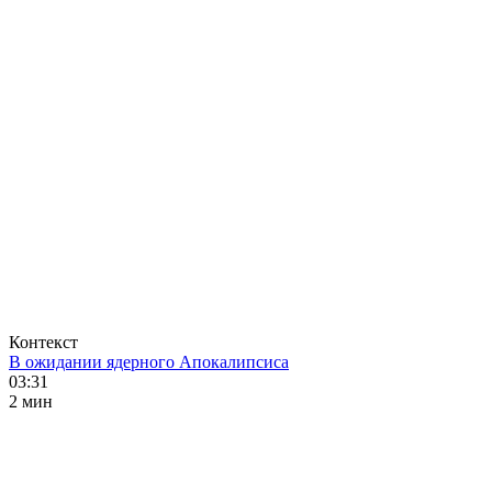
Контекст
В ожидании ядерного Апокалипсиса
03:31
2 мин