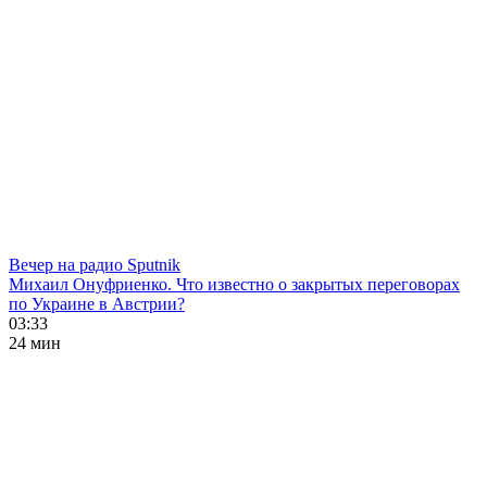
Вечер на радио Sputnik
Михаил Онуфриенко. Что известно о закрытых переговорах
по Украине в Австрии?
03:33
24 мин