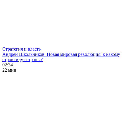
Стратегия и власть
Андрей Школьников. Новая мировая революция: к какому
строю идут страны?
02:34
22 мин