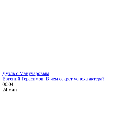
Дуэль с Манучаровым
Евгений Герасимов. В чем секрет успеха актера?
06:04
24 мин