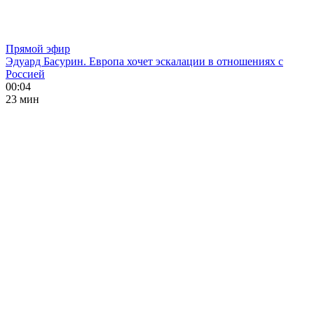
Прямой эфир
Эдуард Басурин. Европа хочет эскалации в отношениях с
Россией
00:04
23 мин