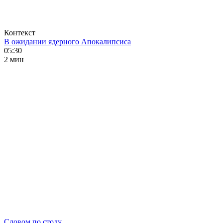
Контекст
В ожидании ядерного Апокалипсиса
05:30
2 мин
Словом по столу