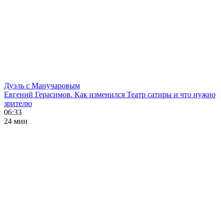
Дуэль с Манучаровым
Евгений Герасимов. Как изменился Театр сатиры и что нужно
зрителю
06:33
24 мин