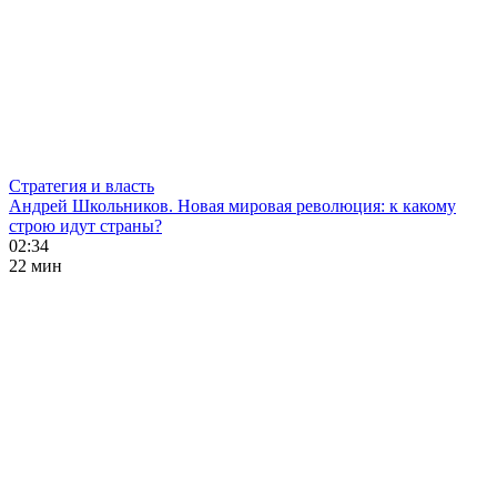
Стратегия и власть
Андрей Школьников. Новая мировая революция: к какому
строю идут страны?
02:34
22 мин