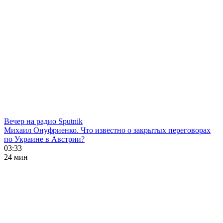
Вечер на радио Sputnik
Михаил Онуфриенко. Что известно о закрытых переговорах
по Украине в Австрии?
03:33
24 мин