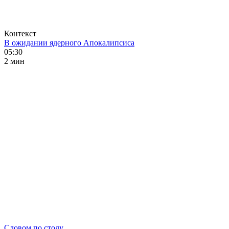
Контекст
В ожидании ядерного Апокалипсиса
05:30
2 мин
Словом по столу