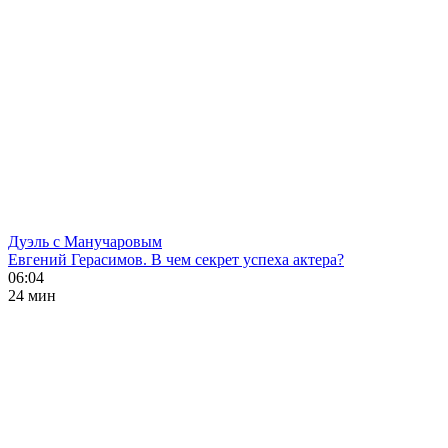
Дуэль с Манучаровым
Евгений Герасимов. В чем секрет успеха актера?
06:04
24 мин