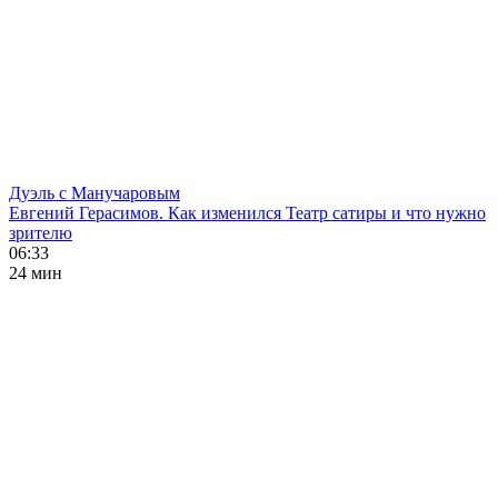
Дуэль с Манучаровым
Евгений Герасимов. Как изменился Театр сатиры и что нужно
зрителю
06:33
24 мин