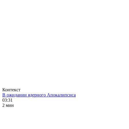
Контекст
В ожидании ядерного Апокалипсиса
03:31
2 мин