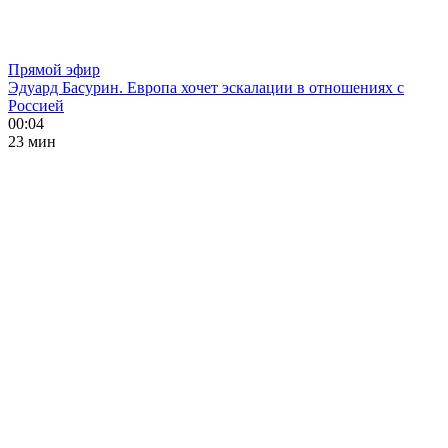
Прямой эфир
Эдуард Басурин. Европа хочет эскалации в отношениях с
Россией
00:04
23 мин