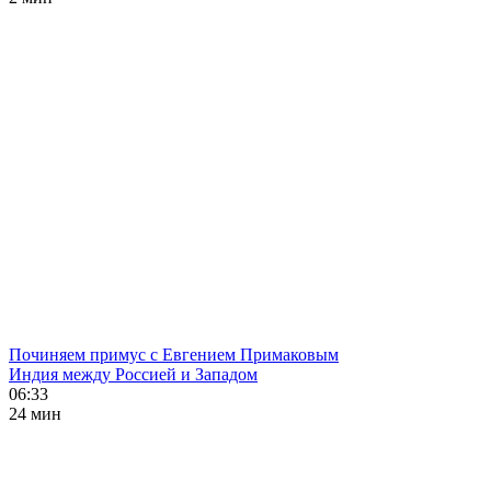
Починяем примус с Евгением Примаковым
Индия между Россией и Западом
06:33
24 мин