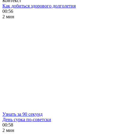
Контекст
Как добиться здорового долголетия
00:56
2 мин
Узнать за 90 секунд
День сурка по-советски
00:58
2 мин