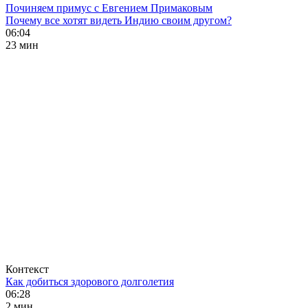
Починяем примус с Евгением Примаковым
Почему все хотят видеть Индию своим другом?
06:04
23 мин
Контекст
Как добиться здорового долголетия
06:28
2 мин