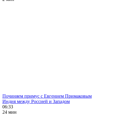
Починяем примус с Евгением Примаковым
Индия между Россией и Западом
06:33
24 мин