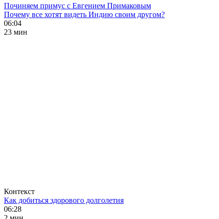
Починяем примус с Евгением Примаковым
Почему все хотят видеть Индию своим другом?
06:04
23 мин
Контекст
Как добиться здорового долголетия
06:28
2 мин