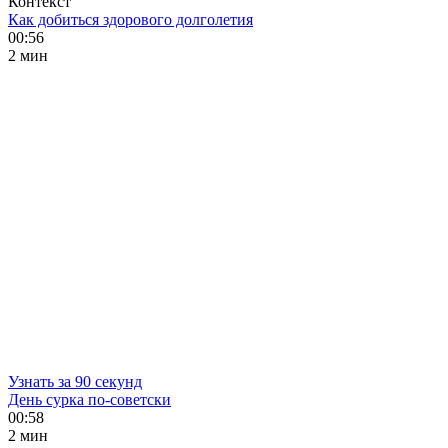
Контекст
Как добиться здорового долголетия
00:56
2 мин
Узнать за 90 секунд
День сурка по-советски
00:58
2 мин