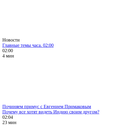
Новости
Главные темы часа. 02:00
02:00
4 мин
Починяем примус с Евгением Примаковым
Почему все хотят видеть Индию своим другом?
02:04
23 мин