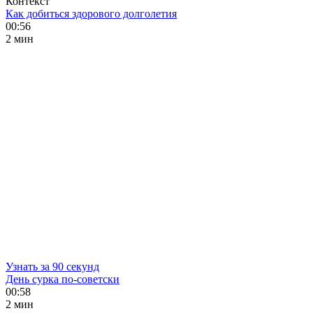
Контекст
Как добиться здорового долголетия
00:56
2 мин
Узнать за 90 секунд
День сурка по-советски
00:58
2 мин