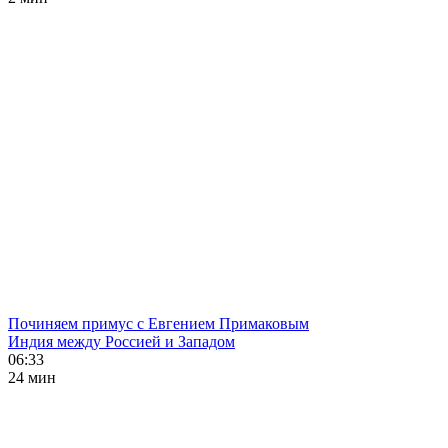
Починяем примус с Евгением Примаковым
Индия между Россией и Западом
06:33
24 мин