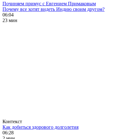
Починяем примус с Евгением Примаковым
Почему все хотят видеть Индию своим другом?
06:04
23 мин
Контекст
Как добиться здорового долголетия
06:28
2 мин