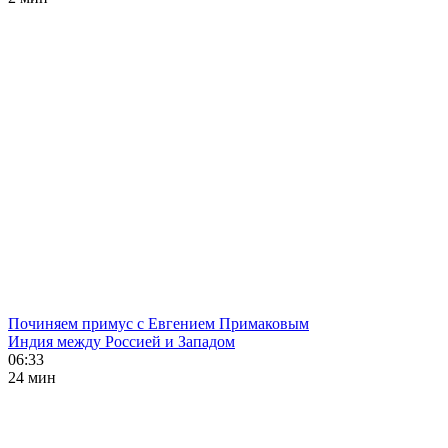
Починяем примус с Евгением Примаковым
Индия между Россией и Западом
06:33
24 мин