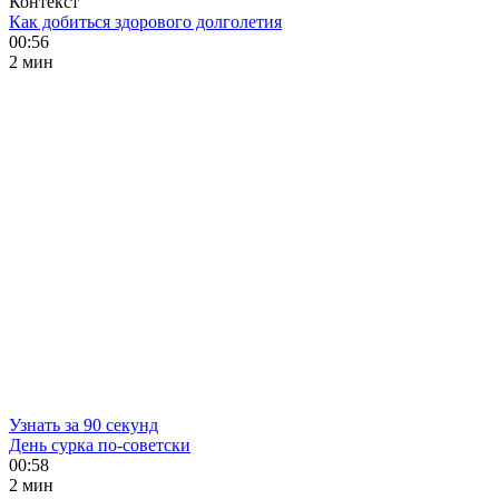
Контекст
Как добиться здорового долголетия
00:56
2 мин
Узнать за 90 секунд
День сурка по-советски
00:58
2 мин