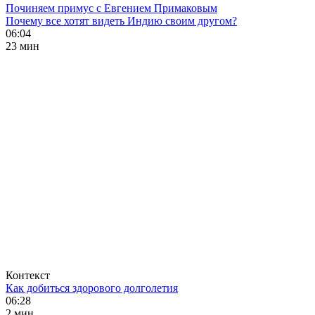
Починяем примус с Евгением Примаковым
Почему все хотят видеть Индию своим другом?
06:04
23 мин
Контекст
Как добиться здорового долголетия
06:28
2 мин