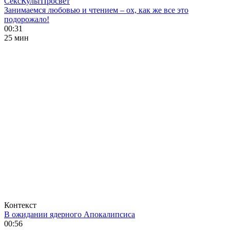
СексКультПросвет
Занимаемся любовью и чтением – ох, как же все это
подорожало!
00:31
25 мин
Контекст
В ожидании ядерного Апокалипсиса
00:56