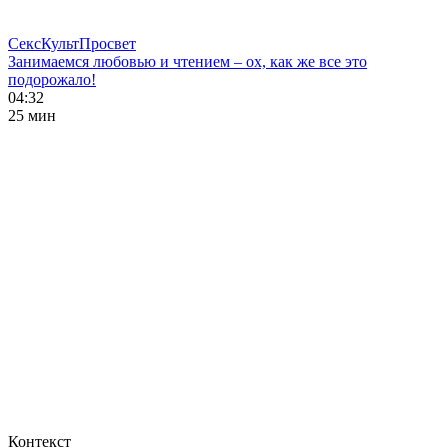
СексКультПросвет
Занимаемся любовью и чтением – ох, как же все это
подорожало!
04:32
25 мин
Контекст