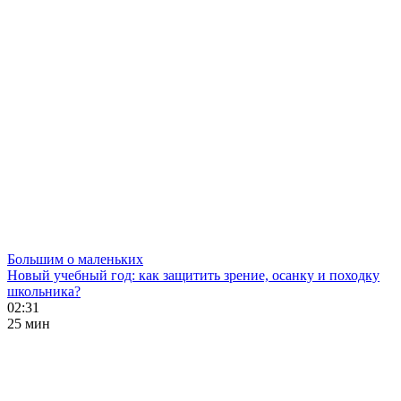
Большим о маленьких
Новый учебный год: как защитить зрение, осанку и походку
школьника?
02:31
25 мин