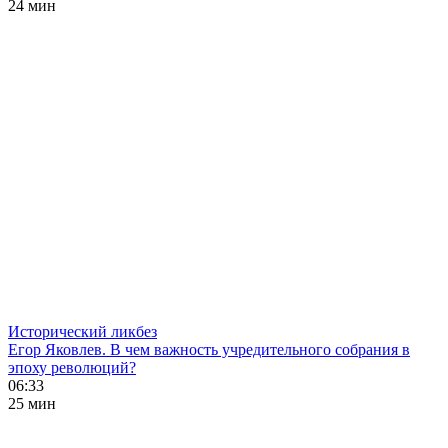
24 мин
Исторический ликбез
Егор Яковлев. В чем важность учредительного собрания в
эпоху революций?
06:33
25 мин