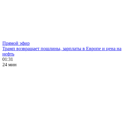
Прямой эфир
Трамп возвращает пошлины, зарплаты в Европе и цена на
нефть
01:31
24 мин