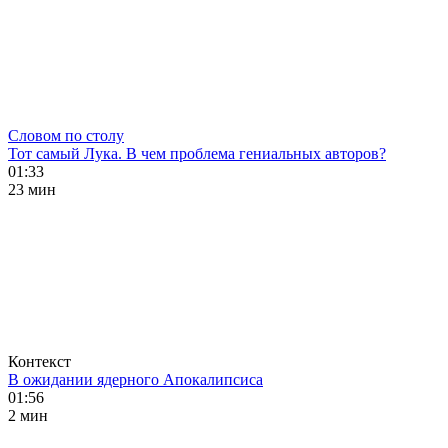
Словом по столу
Тот самый Лука. В чем проблема гениальных авторов?
01:33
23 мин
Контекст
В ожидании ядерного Апокалипсиса
01:56
2 мин