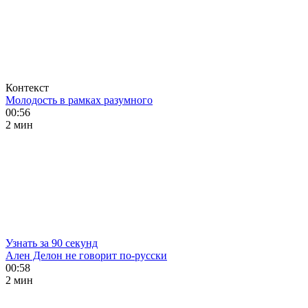
Контекст
Молодость в рамках разумного
00:56
2 мин
Узнать за 90 секунд
Ален Делон не говорит по-русски
00:58
2 мин