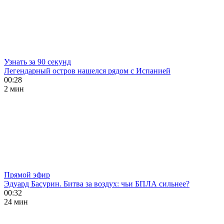
Узнать за 90 секунд
Легендарный остров нашелся рядом с Испанией
00:28
2 мин
Прямой эфир
Эдуард Басурин. Битва за воздух: чьи БПЛА сильнее?
00:32
24 мин