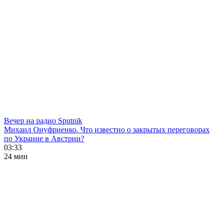
Вечер на радио Sputnik
Михаил Онуфриенко. Что известно о закрытых переговорах
по Украине в Австрии?
03:33
24 мин