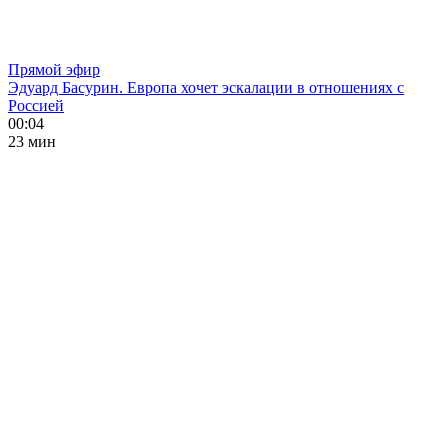
Прямой эфир
Эдуард Басурин. Европа хочет эскалации в отношениях с
Россией
00:04
23 мин