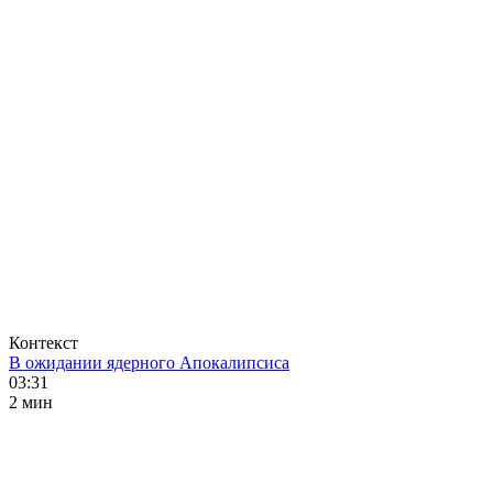
Контекст
В ожидании ядерного Апокалипсиса
03:31
2 мин