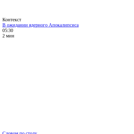
Контекст
В ожидании ядерного Апокалипсиса
05:30
2 мин
Словом по столу