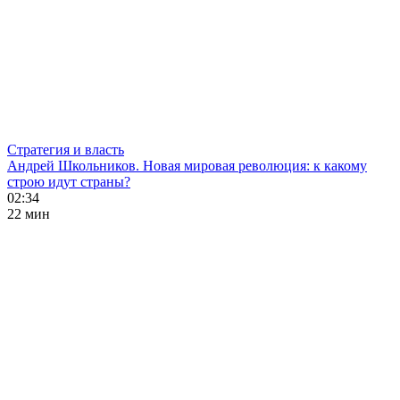
Стратегия и власть
Андрей Школьников. Новая мировая революция: к какому
строю идут страны?
02:34
22 мин