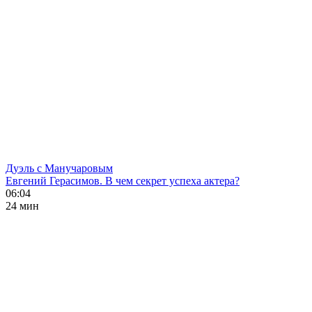
Дуэль с Манучаровым
Евгений Герасимов. В чем секрет успеха актера?
06:04
24 мин