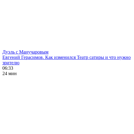
Дуэль с Манучаровым
Евгений Герасимов. Как изменился Театр сатиры и что нужно
зрителю
06:33
24 мин