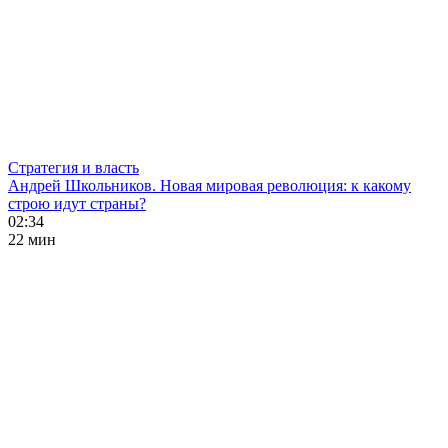
Стратегия и власть
Андрей Школьников. Новая мировая революция: к какому
строю идут страны?
02:34
22 мин