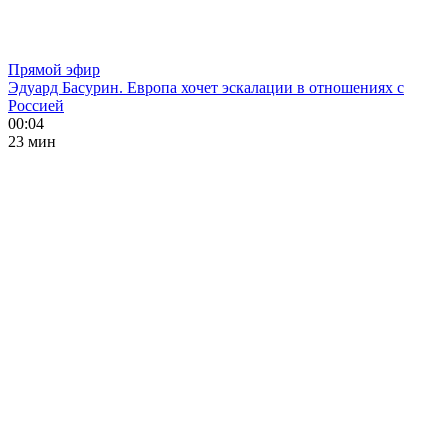
Прямой эфир
Эдуард Басурин. Европа хочет эскалации в отношениях с
Россией
00:04
23 мин