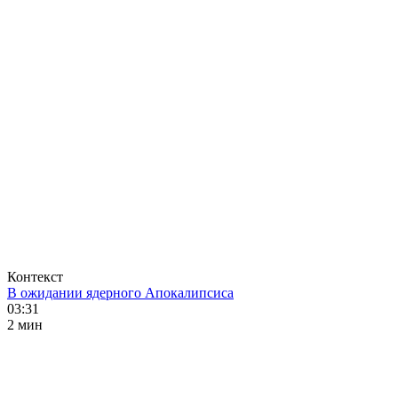
Контекст
В ожидании ядерного Апокалипсиса
03:31
2 мин