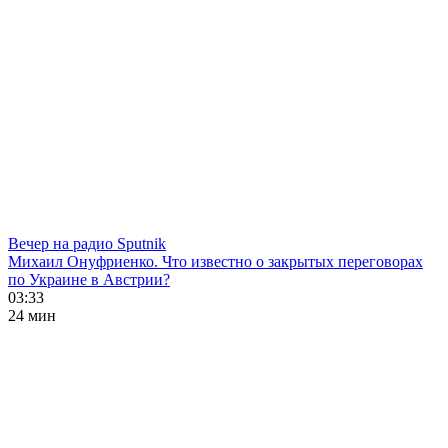
Вечер на радио Sputnik
Михаил Онуфриенко. Что известно о закрытых переговорах
по Украине в Австрии?
03:33
24 мин