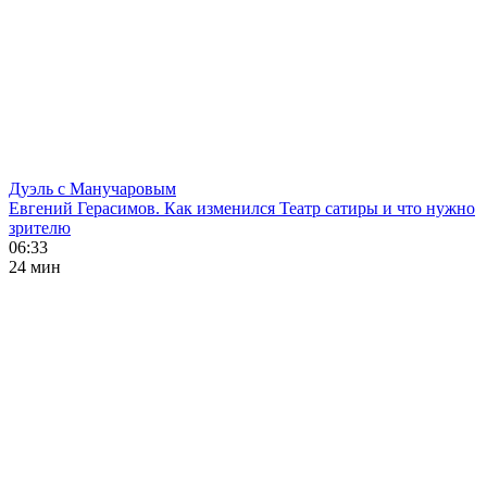
Дуэль с Манучаровым
Евгений Герасимов. Как изменился Театр сатиры и что нужно
зрителю
06:33
24 мин