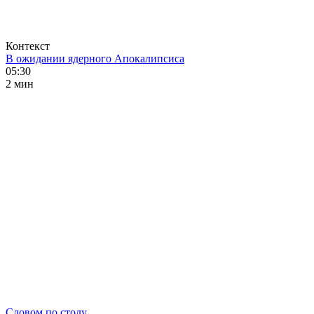
Контекст
В ожидании ядерного Апокалипсиса
05:30
2 мин
Словом по столу