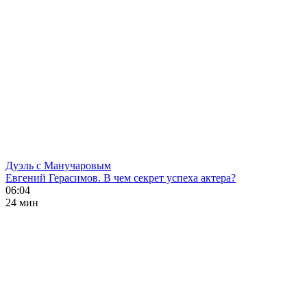
Дуэль с Манучаровым
Евгений Герасимов. В чем секрет успеха актера?
06:04
24 мин