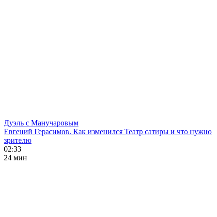
Дуэль с Манучаровым
Евгений Герасимов. Как изменился Театр сатиры и что нужно
зрителю
02:33
24 мин