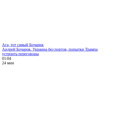
Ага, тот самый Бочарик
Андрей Бочаров. Украина без портов, попытки Трампа
устроить переговоры
01:04
24 мин