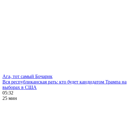
Ага, тот самый Бочарик
Вся республиканская рать: кто будет кандидатом Трампа на
выборах в США
05:32
25 мин