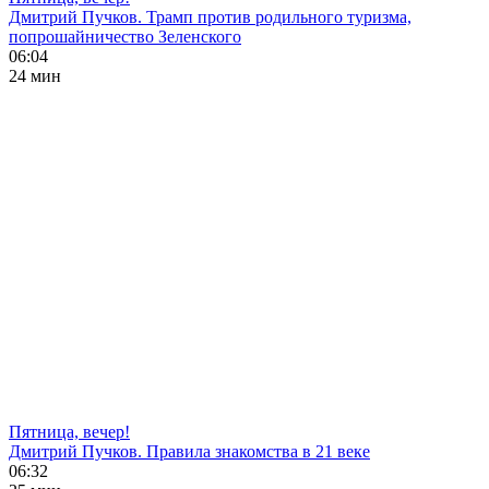
Дмитрий Пучков. Трамп против родильного туризма,
попрошайничество Зеленского
06:04
24 мин
Пятница, вечер!
Дмитрий Пучков. Правила знакомства в 21 веке
06:32