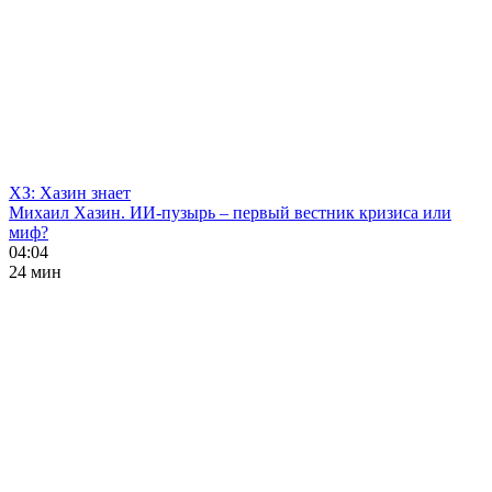
ХЗ: Хазин знает
Михаил Хазин. ИИ-пузырь – первый вестник кризиса или
миф?
04:04
24 мин