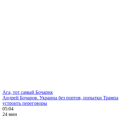
Ага, тот самый Бочарик
Андрей Бочаров. Украина без портов, попытки Трампа
устроить переговоры
05:04
24 мин