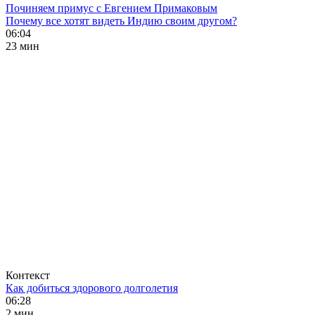
Починяем примус с Евгением Примаковым
Почему все хотят видеть Индию своим другом?
06:04
23 мин
Контекст
Как добиться здорового долголетия
06:28
2 мин