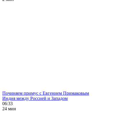
Починяем примус с Евгением Примаковым
Индия между Россией и Западом
06:33
24 мин