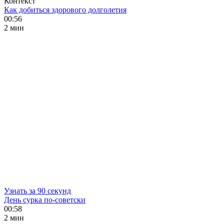
Контекст
Как добиться здорового долголетия
00:56
2 мин
Узнать за 90 секунд
День сурка по-советски
00:58
2 мин