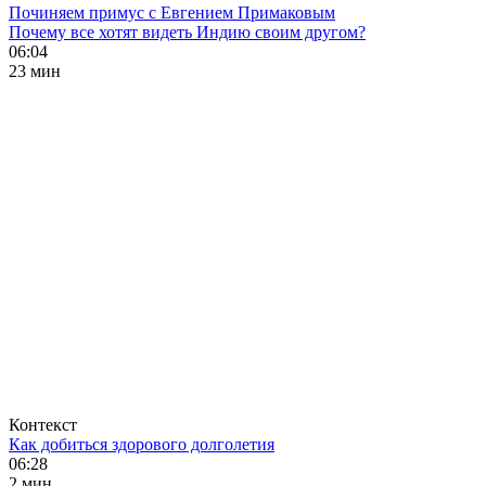
Починяем примус с Евгением Примаковым
Почему все хотят видеть Индию своим другом?
06:04
23 мин
Контекст
Как добиться здорового долголетия
06:28
2 мин