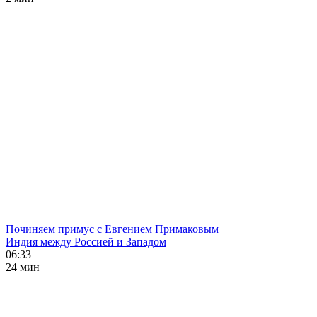
Починяем примус с Евгением Примаковым
Индия между Россией и Западом
06:33
24 мин