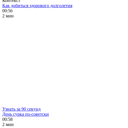
Контекст
Как добиться здорового долголетия
00:56
2 мин
Узнать за 90 секунд
День сурка по-советски
00:58
2 мин